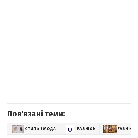
Пов'язані теми:
СТИЛЬ І МОДА
FASHION
FASHION-