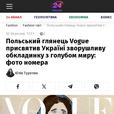
24 КАНАЛ
ГЕОПОЛІТИКА
ЕКОНОМІКА
БІЗНЕС
Fashion
Fashion-світ
Польський глянець Vogue присвятив Україні зворушливу обкладинку з голубом миру: фото номера
30 березня,
12:51
2
Польський глянець Vogue
присвятив Україні зворушливу
обкладинку з голубом миру:
фото номера
Юлія Турелик