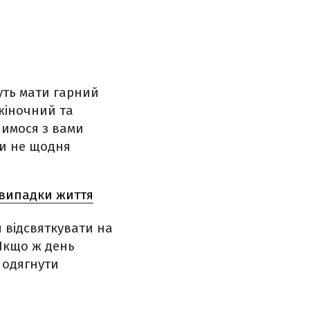
чуть мати гарний
 жіночний та
лимося з вами
чи не щодня
і випадки життя
 відсвяткувати на
 Якщо ж день
 одягнути