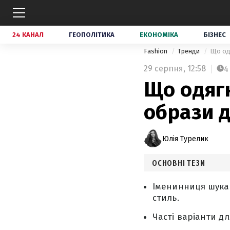
24 КАНАЛ
ГЕОПОЛІТИКА
ЕКОНОМІКА
БІЗНЕС
Fashion
Тренди
Що одя
29 серпня,
12:58
4
Що одяг
образи д
Юлія Турелик
ОСНОВНІ ТЕЗИ
Іменинниця шукає
стиль.
Часті варіанти д