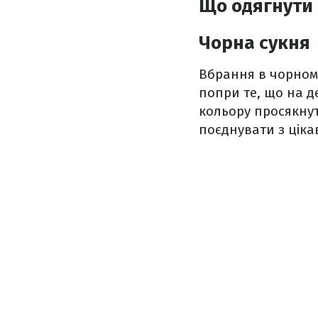
Що одягнути
Чорна сукня
Вбрання в чорном
попри те, що на д
кольору просякнут
поєднувати з цік