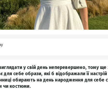
ну
виглядати у свій день неперевершено, тому ще
 для себе образи, які б відображали її настрій 
нниці обирають на день народження для себе с
и чи костюми.