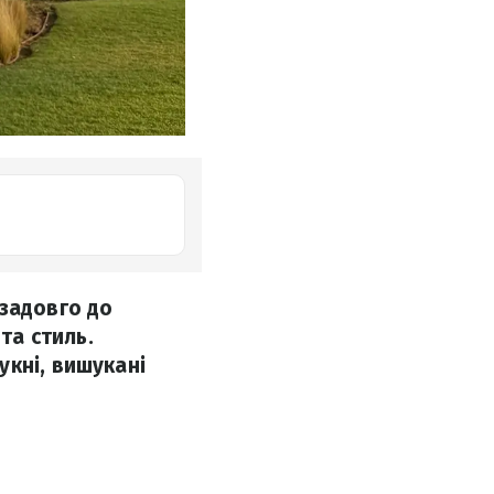
 задовго до
та стиль.
укні, вишукані