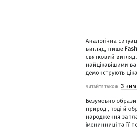
Аналогічна ситуац
вигляд, пише
Fash
святковий вигляд.
найцікавішими вар
демонструють ціка
З чим
ЧИТАЙТЕ ТАКОЖ
Безумовно образи 
природі, тоді й о
народження заплан
іменинниці та її п