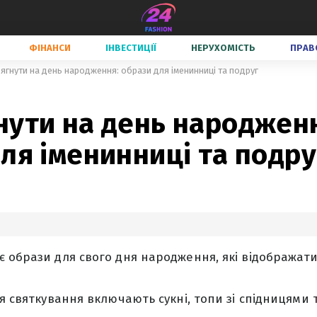
ФІНАНСИ
ІНВЕСТИЦІЇ
НЕРУХОМІСТЬ
ПРАВ
гнути на день народження: образи для іменинниці та подруг
нути на день народжен
ля іменинниці та подру
 образи для свого дня народження, які відображатим
ля святкування включають сукні, топи зі спідницями 