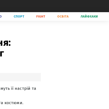
О
СПОРТ
FIGHT
ОСВІТА
ЛАЙФХАКИ
ня:
г
уть її настрій та
та костюми.