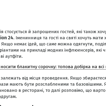
ія стосується й запрошених гостей, які також хо
ion 24
. Іменинниця та гості на святі хочуть мати
 Якщо немає ідей, що саме можна одягнути, поді
іантами на прикладі модних інфлюенсерів, які 
ві аутфіти.
 носити блакитну сорочку: топова добірка на вс
залежать від місця проведення. Якщо збираєтеся
брази мають бути розслабленими та базовішими.
овано в ресторані, то далі розповімо, що варто
одругам.