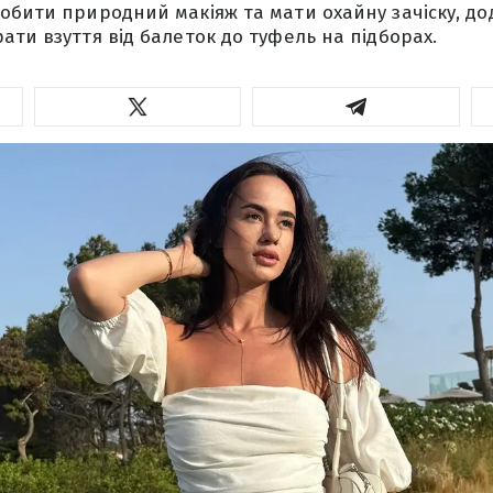
обити природний макіяж та мати охайну зачіску, до
ати взуття від балеток до туфель на підборах.