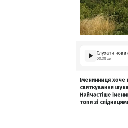
Слухати нови
00:38 хв
Іменинниця хоче 
святкування шукає
Найчастіше імени
топи зі спідницям