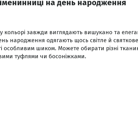
 іменинниці на день народження
у кольорі завжди виглядають вишукано та елеган
ень народження одягають щось світле й святкове
і особливим шиком. Можете обирати різні ткани
авими туфлями чи босоніжками.