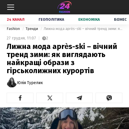
24 КАНАЛ
ГЕОПОЛІТИКА
ЕКОНОМІКА
БІЗНЕС
Fashion
Тренди
Лижна мода après-ski – вічний тренд зими: як виглядають найкращі образи з гірськолижних курортів
27 грудня,
11:07
2
Лижна мода après-ski – вічний
тренд зими: як виглядають
найкращі образи з
гірськолижних курортів
Юлія Турелик