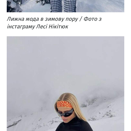
Лижна мода в зимову пору / Фото з
інстаграму Лесі Нікітюк