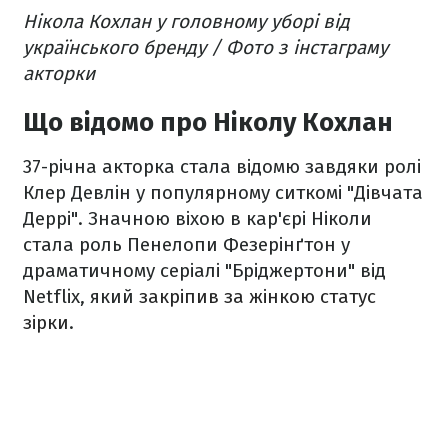
Нікола Кохлан у головному уборі від
українського бренду / Фото з інстаграму
акторки
Що відомо про Ніколу Кохлан
37-річна акторка стала відомю завдяки ролі
Клер Девлін у популярному ситкомі "Дівчата
Деррі". Значною віхою в кар'єрі Ніколи
стала роль Пенелопи Фезерінґтон у
драматичному серіалі "Бріджертони" від
Netflix, який
закріпив за жінкою статус
зірки
.