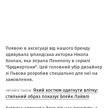
Появою в аксесуарі від нашого бренду
здивувала ірландська акторка Нікола
Кохлан, яка зіграла Пенелопу в серіалі
"Бріджертони". Цей головний убір дизайнер
зі Львова розробив спеціально для неї на
замовлення.
Який костюм одягнути влітку:
ЧИТАЙТЕ ТАКОЖ
стильний образ показує Блейк Лайвлі
Актриса одягнула його під час престуру, а