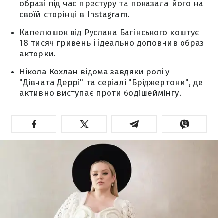
образі під час престуру та показала його на
своїй сторінці в Instagram.
Капелюшок від Руслана Багінського коштує
18 тисяч гривень і ідеально доповнив образ
акторки.
Нікола Кохлан відома завдяки ролі у
"Дівчата Деррі" та серіалі "Бріджертони", де
активно виступає проти бодішеймінгу.