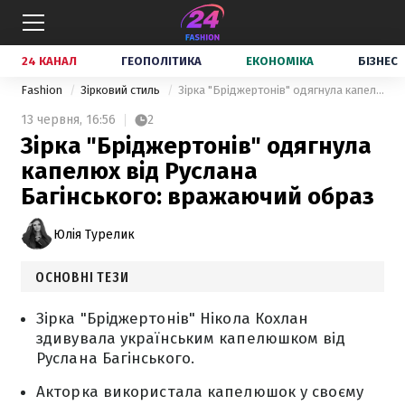
24 КАНАЛ
ГЕОПОЛІТИКА
ЕКОНОМІКА
БІЗНЕС
Fashion
Зірковий стиль
Зірка "Бріджертонів" одягнула капелюх від Руслана Багінського: вражаючий образ
13 червня,
16:56
2
Зірка "Бріджертонів" одягнула
капелюх від Руслана
Багінського: вражаючий образ
Юлія Турелик
ОСНОВНІ ТЕЗИ
Зірка "Бріджертонів" Нікола Кохлан
здивувала українським капелюшком від
Руслана Багінського.
Акторка використала капелюшок у своєму