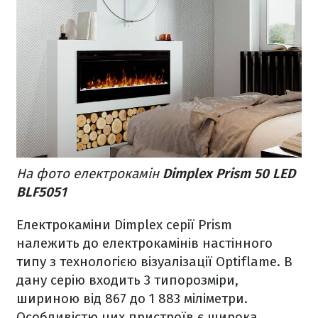
На фото електрокамін
Dimplex Prism 50 LED
BLF5051
Електрокаміни Dimplex серії Prism
належить до електрокамінів настінного
типу з технологією візуалізації Optiflame. В
дану серію входить 3 типорозміри,
шириною від 867 до 1 883 міліметри.
Особливістю цих пристроїв є широка