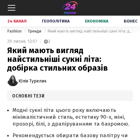
24 КАНАЛ
ГЕОПОЛІТИКА
ЕКОНОМІКА
БІЗНЕС
Fashion
Тренди
Який мають вигляд найстильніші сукні літа: добірка стильних образів
29 липня,
12:57
2
Який мають вигляд
найстильніші сукні літа:
добірка стильних образів
Юлія Турелик
ОСНОВНІ ТЕЗИ
Модні сукні літа цього року включають
мінімалістичний стиль, естетику 90-х, міні,
прозорі, білі, з драпіруванням та бахромою.
Рекомендується обирати базову палітру чи