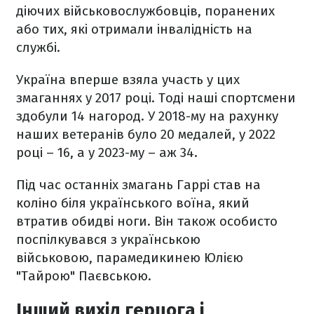
діючих військовослужбовців, поранених
або тих, які отримали інвалідність на
службі.
Україна вперше взяла участь у цих
змаганнях у 2017 році. Тоді наші спортсмени
здобули 14 нагород. У 2018-му на рахунку
наших ветеранів було 20 медалей, у 2022
році – 16, а у 2023-му – аж 34.
Під час останніх змагань Гаррі
став на
коліно
біля українського воїна, який
втратив обидві ноги. Він також особисто
поспілкувався з українською
військовою, парамедикинею Юлією
"Тайрою" Паєвською.
Інший вихід герцога і