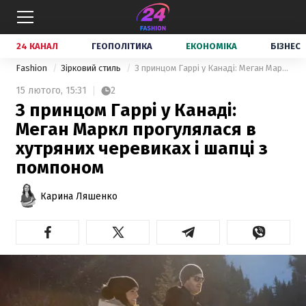
24 КАНАЛ
ГЕОПОЛІТИКА
ЕКОНОМІКА
БІЗНЕС
Fashion
Зірковий стиль
З принцом Гаррі у Канаді: Меган Маркл прогулялася в хутряних черевиках і шапці з помпоном
15 лютого,
15:31
2
З принцом Гаррі у Канаді:
Меган Маркл прогулялася в
хутряних черевиках і шапці з
помпоном
Карина Ляшенко