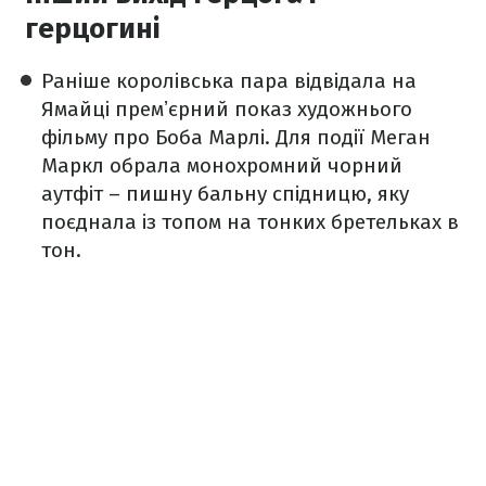
герцогині
Раніше королівська пара відвідала на
Ямайці премʼєрний показ художнього
фільму про Боба Марлі. Для події Меган
Маркл обрала монохромний чорний
аутфіт –
пишну бальну спідницю
, яку
поєднала із топом на тонких бретельках в
тон.