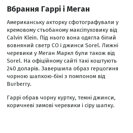
Вбрання Гаррі і Меган
Американську акторку сфотографували у
кремовому стьобаному максіпуховику від
Calvin Klein. Під нього вона одягла білий
вовняний светр CO і джинси Sorel. Лижні
черевики у Меган Маркл були також від
Sorel. На офіційному сайті такі коштують
240 доларів. Завершила образ герцогиня
чорною шапкою-біні з помпоном від
Burberry.
Гаррі обрав чорну куртку, темні джинси,
коричневі зимові черевики і сіру шапку.