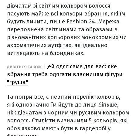
Дівчатам зі світлим кольором волосся
пасують майже всі кольори вбрання, які їм
будуть личити, пише Fashion 24. Мережа
переповнена світлинами та образами в
різноманітних кольорових монохромних чи
ахроматичних аутфітах, які ідеально
виглядають на блондинках.
Цей одяг саме для вас: яке
ДИВІТЬСЯ ТАКОЖ
вбрання треба одягати власницям фігури
"груша"
Та попри все, є певний перелік кольорів,
які однозначно їм йдуть до лиця більше,
ніж дівчатам з чорним чи русявим кольором
волосся. Стилісти визначили 5 кольорів, які
обов’язково мають бути в гардеробі у