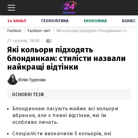
24 КАНАЛ
ГЕОПОЛІТИКА
ЕКОНОМІКА
БІЗНЕС
Fashion
Fashion-світ
Які кольори підходять блондинкам: стилісти назвали найкращі відтінки
27 серпня,
18:58
2
Які кольори підходять
блондинкам: стилісти назвали
найкращі відтінки
Юлія Турелик
ОСНОВНІ ТЕЗИ
Блондинкам пасують майже всі кольори
вбрання, але є певні відтінки, які їм
особливо личать.
Спеціалісти визначили 5 кольорів, які