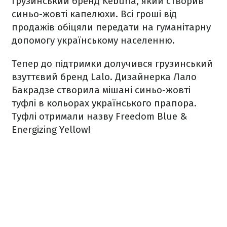
грузинський бренд Keburia
, який створив
синьо-жовті капелюхи. Всі гроші від
продажів обіцяли передати на гуманітарну
допомогу українському населенню.
Тепер до підтримки долучився грузинський
взуттєвий бренд Lalo. Дизайнерка Лало
Бакрадзе створила мішані синьо-жовті
туфлі в кольорах українського прапора.
Туфлі отримали назву Freedom Blue &
Energizing Yellow!