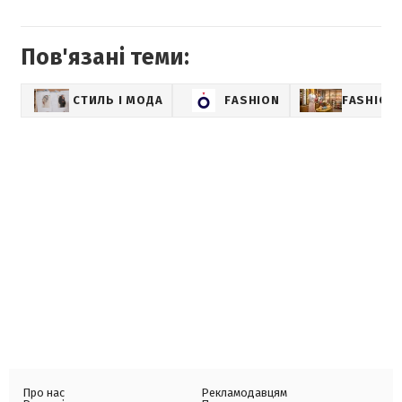
Пов'язані теми:
СТИЛЬ І МОДА
FASHION
FASHION-
Про нас
Рекламодавцям