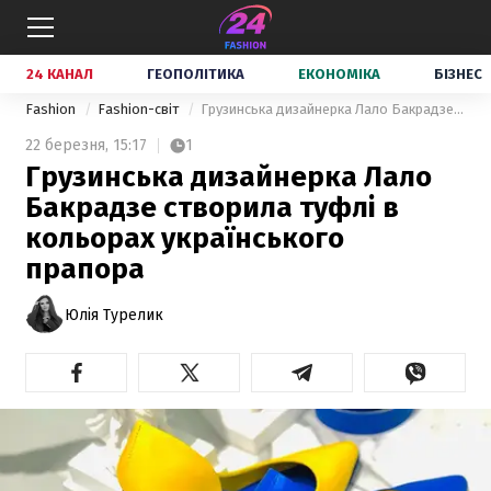
24 КАНАЛ
ГЕОПОЛІТИКА
ЕКОНОМІКА
БІЗНЕС
Fashion
Fashion-світ
Грузинська дизайнерка Лало Бакрадзе створила туфлі в кольорах українського прапора
22 березня,
15:17
1
Грузинська дизайнерка Лало
Бакрадзе створила туфлі в
кольорах українського
прапора
Юлія Турелик