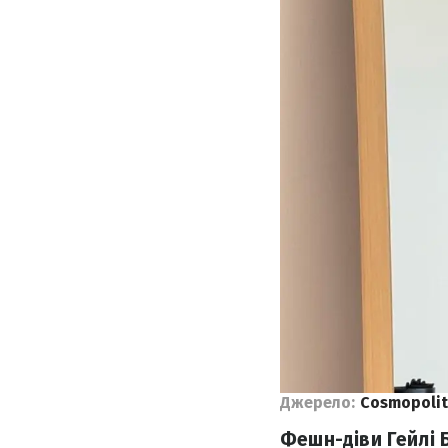
Джерело:
Сosmopoli
Фешн-діви Гейлі Б