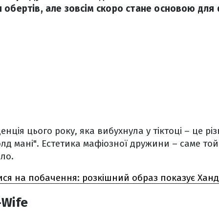
 обертів, але зовсім скоро стане основою дл
нція цього року, яка вибухнула у тіктоці – це рі
"олд мані". Естетика мафіозної дружини – саме той
ло.
ися на побачення: розкішний образ показує Ханд
-Wife