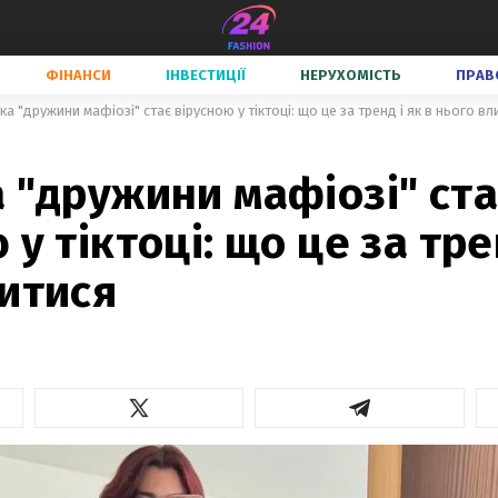
ФІНАНСИ
ІНВЕСТИЦІЇ
НЕРУХОМІСТЬ
ПРАВ
ка "дружини мафіозі" стає вірусною у тіктоці: що це за тренд і як в нього вл
 "дружини мафіозі" ста
 у тіктоці: що це за тре
литися