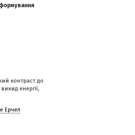
я формування
зкий контраст до
 викид енергії,
е Ерчел