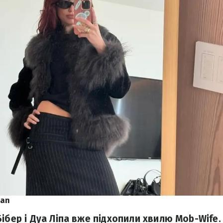
tan
ібер і Дуа Ліпа вже підхопили хвилю Mob-Wife.