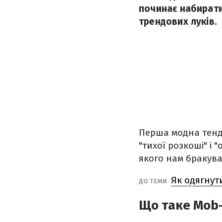
починає набирати
трендових луків.
Перша модна тенде
"тихої розкоші" і 
якого нам бракува
Як одягнут
ДО ТЕМИ
Що таке Mob