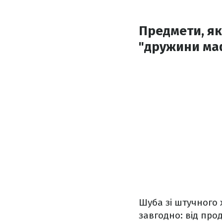
Предмети, як
"дружини маф
Шуба зі штучного 
завгодно: від про