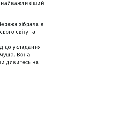
ь, найважливіший
ережа зібрала в
сього світу та
хід до укладання
ичуща. Вона
оли дивитесь на