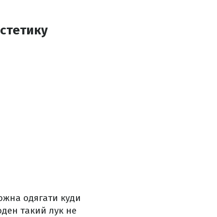
естетику
можна одягати куди
оден такий лук не