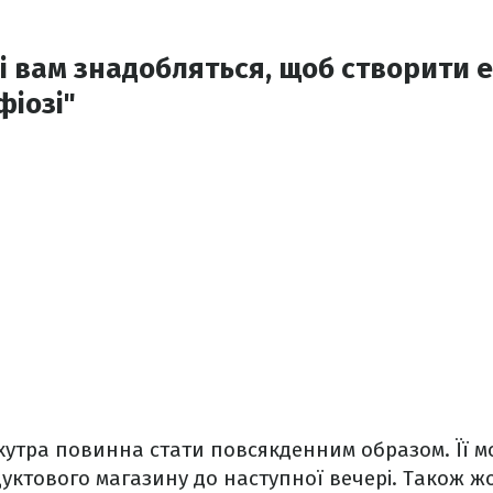
і вам знадобляться, щоб створити 
іозі"
хутра повинна стати повсякденним образом. Її 
дуктового магазину до наступної вечері. Також ж