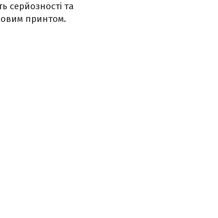
ть серйозності та
рдовим принтом.