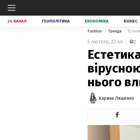
24 КАНАЛ
ГЕОПОЛІТИКА
ЕКОНОМІКА
БІЗНЕС
Fashion
Тренди
Естети
5 лютого,
22:44
2
Естетика
вірусною
нього в
Карина Ляшенко