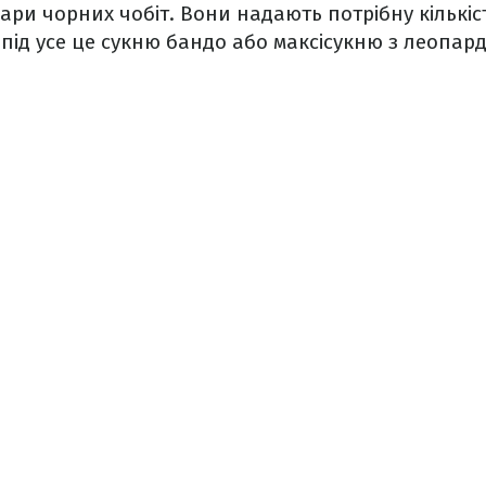
ари чорних чобіт. Вони надають потрібну кількіс
ь під усе це сукню бандо або максісукню з леопа