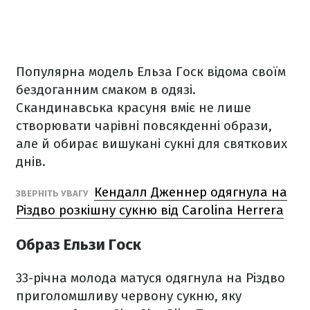
Популярна модель Ельза Госк відома своїм
бездоганним смаком в одязі.
Скандинавська красуня вміє не лише
створювати чарівні повсякденні образи,
але й обирає вишукані сукні для святкових
днів.
Кендалл Дженнер одягнула на
ЗВЕРНІТЬ УВАГУ
Різдво розкішну сукню від Carolina Herrera
Образ Ельзи Госк
33-річна молода матуся одягнула на Різдво
приголомшливу червону сукню, яку