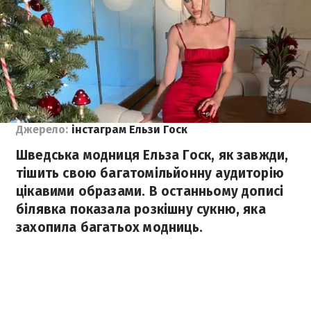
Джерело:
інстаграм Ельзи Госк
Шведська модниця Ельза Госк, як завжди,
тішить свою багатомільйонну аудиторію
цікавими образами. В останньому дописі
білявка показала розкішну сукню, яка
захопила багатьох модниць.