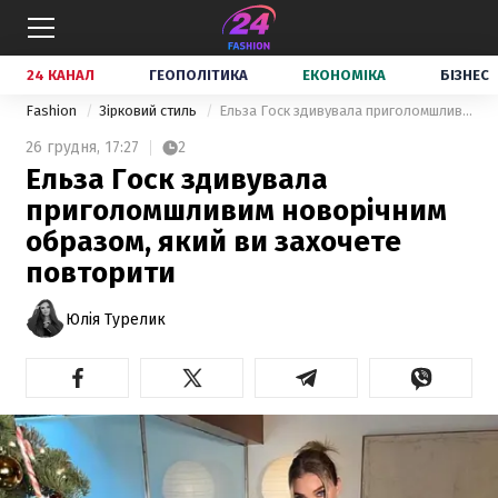
24 КАНАЛ
ГЕОПОЛІТИКА
ЕКОНОМІКА
БІЗНЕС
Fashion
Зірковий стиль
Ельза Госк здивувала приголомшливим новорічним образом, який ви захочете повторити
26 грудня,
17:27
2
Ельза Госк здивувала
приголомшливим новорічним
образом, який ви захочете
повторити
Юлія Турелик