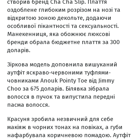
створив бренд Cha Cha Slip. Плаття
оздоблене глибоким розрізом на нозі та
відкритою зоною декольте, додаючи
особливої пікантності та сексуальності.
Манекенниця, яка обожнює люксові
бренди обрала бюджетне плаття за 300
доларів.
Зіркова модель доповнила вишуканий
аутфіт яскраво-червоними туфлями-
човниками Anouk Pointy Toe від Jimmy
Choo за 675 доларів. Білявка зібрала
волосся в пучок та випустила передні
пасма волосся.
Красуня зробила незвичний для себе
макіяж в чорних тонах на повіках, а губи
нафарбувала коричневою помадою. Аутфіт