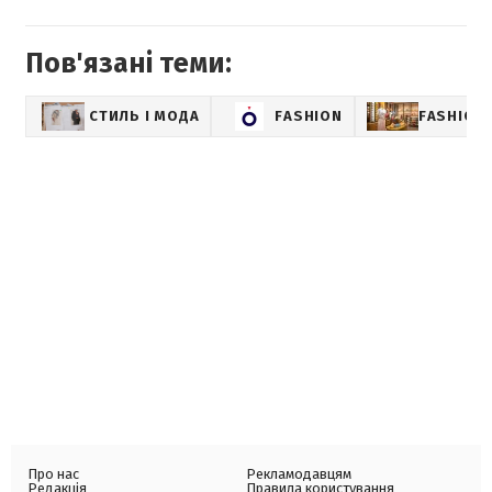
Пов'язані теми:
СТИЛЬ І МОДА
FASHION
FASHION-
Про нас
Рекламодавцям
Редакція
Правила користування