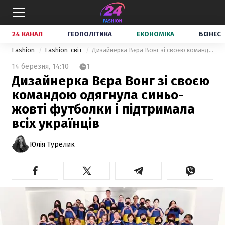
24 КАНАЛ
ГЕОПОЛІТИКА
ЕКОНОМІКА
БІЗНЕС
Fashion
Fashion-світ
Дизайнерка Вєра Вонг зі своєю командою одягнула синьо-жовті футболки і підтримала всіх українців
14 березня,
14:10
1
Дизайнерка Вєра Вонг зі своєю
командою одягнула синьо-
жовті футболки і підтримала
всіх українців
Юлія Турелик