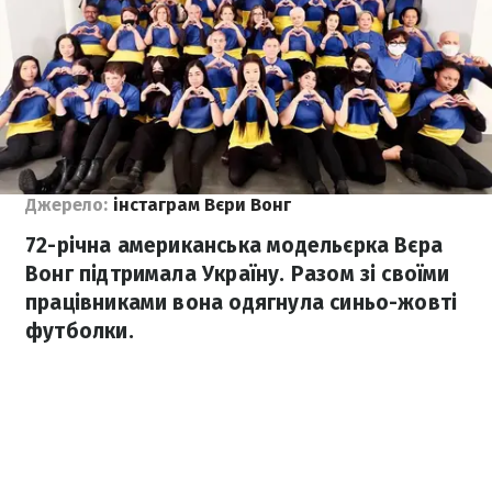
Джерело:
інстаграм Вєри Вонг
72-річна американська модельєрка Вєра
Вонг підтримала Україну. Разом зі своїми
працівниками вона одягнула синьо-жовті
футболки.