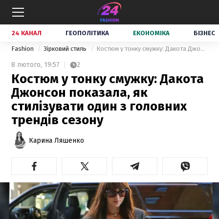
24 КАНАЛ
ГЕОПОЛІТИКА
ЕКОНОМІКА
БІЗНЕС
Fashion
Зірковий стиль
Костюм у тонку смужку: Дакота Джонсон показала, як стилізувати один з головних трендів сезону
8 лютого,
19:57
2
Костюм у тонку смужку: Дакота
Джонсон показала, як
стилізувати один з головних
трендів сезону
Карина Ляшенко