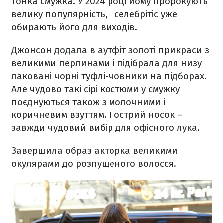
тонка смужка. У 2024 році йому пророкують
велику популярність, і селебрітіс уже
обирають його для виходів.
Джонсон додала в аутфіт золоті прикраси з
великими перлинами і підібрала для низу
лаковані чорні туфлі-човники на підборах.
Але чудово такі сірі костюми у смужку
поєднуються також з молочними і
коричневим взуттям. Гострий носок –
завжди чудовий вибір для офісного лука.
Завершила образ акторка великими
окулярами до розпущеного волосся.