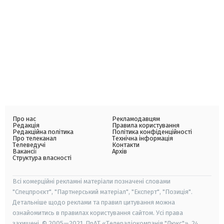
Про нас
Рекламодавцям
Редакція
Правила користування
Редакційна політика
Політика конфіденційності
Про телеканал
Технічна інформація
Телеведучі
Контакти
Вакансії
Архів
Структура власності
Всі комерційні рекламні матеріали позначені словами
"Спецпроєкт", "Партнерський матеріал", "Експерт", "Позиція".
Детальніше щодо реклами та правил цитування можна
ознайомитись в правилах користування сайтом. Усі права
захищені. © 2005—2021, ПрАТ «Телерадіокомпанія "Люкс"», 24