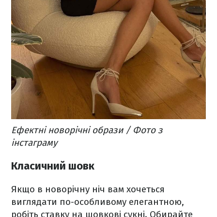
Ефектні новорічні образи / Фото з
інстаграму
Класичний шовк
Якщо в новорічну ніч вам хочеться
виглядати по-особливому елегантною,
робіть ставку на шовкові сукні. Обирайте