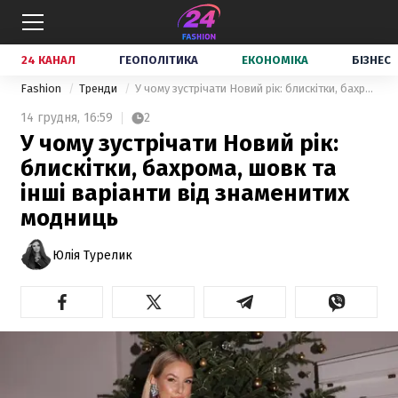
24 КАНАЛ
ГЕОПОЛІТИКА
ЕКОНОМІКА
БІЗНЕС
Fashion
Тренди
У чому зустрічати Новий рік: блискітки, бахрома, шовк та інші варіанти від знаменитих модниць
14 грудня,
16:59
2
У чому зустрічати Новий рік:
блискітки, бахрома, шовк та
інші варіанти від знаменитих
модниць
Юлія Турелик