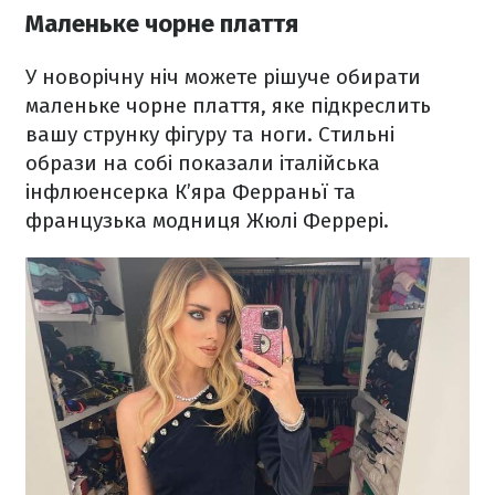
Маленьке чорне плаття
У новорічну ніч можете рішуче обирати
маленьке чорне плаття, яке підкреслить
вашу струнку фігуру та ноги. Стильні
образи на собі показали італійська
інфлюенсерка К’яра Ферраньї та
французька модниця Жюлі Феррері.