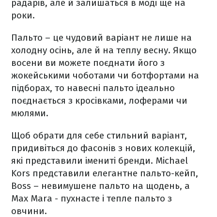
радарів, але й залишаться в моді ще на
роки.
Пальто – це чудовий варіант не лише на
холодну осінь, але й на теплу весну. Якщо
восени ви можете поєднати його з
жокейськими чоботами чи ботфортами на
підборах, то навесні пальто ідеально
поєднається з кросівками, лоферами чи
мюлями.
Щоб обрати для себе стильний варіант,
придивіться до фасонів з нових колекцій,
які представили імениті бренди. Michael
Kors представили елегантне пальто-кейп,
Boss – невимушене пальто на щодень, а
Max Mara - пухнасте і тепле пальто з
овчини.