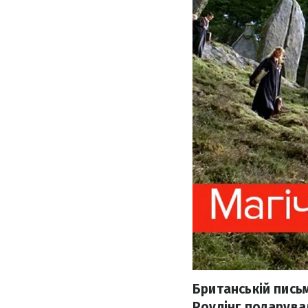
Британській пись
Роулінг подарувал