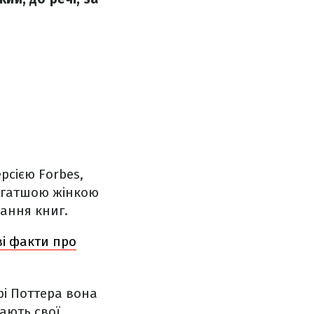
ерсією Forbes,
багатшою жінкою
сання книг.
ві факти про
рі Поттера вона
мають свої