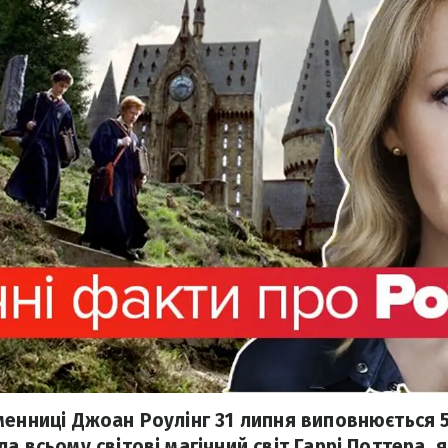
менниці Джоан Роулінг 31 липня виповнюється 
а всьому світові магічний світ Гаррі Поттера, як