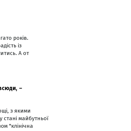
гато років.
адість із
титись. А от
всюди,
–
ощі, з якими
у стані майбутньої
ом "клінічна