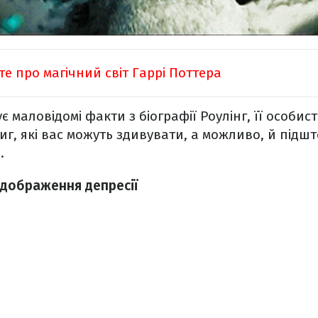
е про магічний світ Гаррі Поттера
ує маловідомі факти з біографії Роулінг, її особист
г, які вас можуть здивувати, а можливо, й підшт
.
ідображення депресії