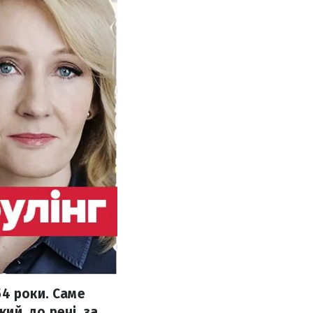
54 роки. Саме
ий, до речі, за