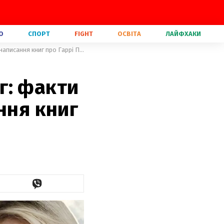
О
СПОРТ
FIGHT
ОСВІТА
ЛАЙФХАКИ
День народження Джоан Роулінг: факти із життя письменниці та написання книг про Гаррі Поттера
г: факти
ння книг