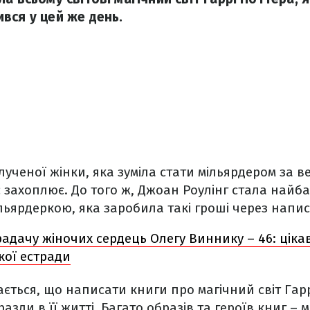
вся у цей же день.
озлученої жінки, яка зуміла стати мільярдером за в
 захоплює. До того ж, Джоан Роулінг стала най
ільярдеркою, яка заробила такі гроші через напи
адачу жіночих сердець Олегу Виннику – 46: ціка
кої естради
ається, що написати книги про
магічний світ Гар
азди в її житті. Багато образів та героїв книг – 