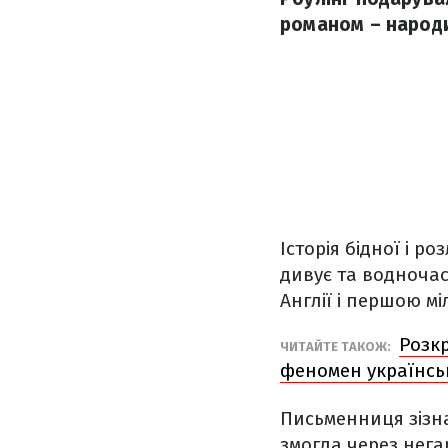
романом – народи
Історія бідної і р
дивує та водночас
Англії і першою м
Розкр
ЧИТАЙТЕ ТАКОЖ:
феномен українсь
Письменниця зізн
змогла через негар