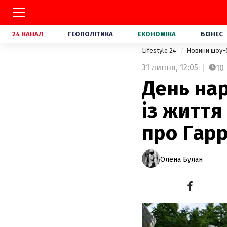
24 КАНАЛ
ГЕОПОЛІТИКА
ЕКОНОМІКА
БІЗНЕС
Lifestyle 24
Новини шоу-
31 липня,
12:05
10
День на
із життя
про Гарр
Олена Булан