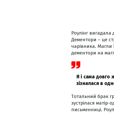
Роулінг вигадала д
Дементори – це стр
чарівника. Магли ї
дементори на магл
Я і сама довго
зізналася в одн
Тотальний брак гр
зустрілася матір-
письменниці. Роул