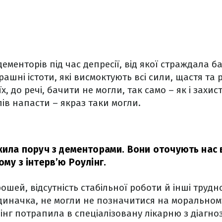
ементорів під час депресії, від якої страждала ба
ашні істоти, які висмоктують всі сили, щастя та р
х, до речі, бачити не могли, так само – як і захис
ів напасти – якраз таки могли.
 жила поруч з дементорами. Вони оточують нас 
ому з інтерв’ю Роулінг.
ошей, відсутність стабільної роботи й інші трудн
одиначка, не могли не позначитися на моральном
інг потрапила в спеціалізовану лікарню з діагноз