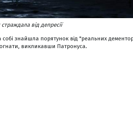
 страждала від депресії
собі знайшла порятунок від "реальних дементорі
прогнати, викликавши Патронуса.