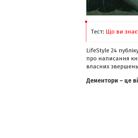
Тест:
Що ви знаєт
LifeStyle 24 публік
про написання кни
власних звершень
Дементори – це в