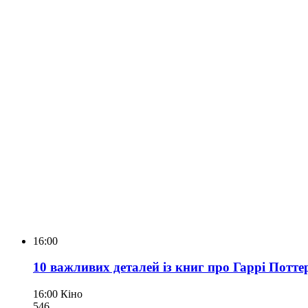
16:00
10 важливих деталей із книг про Гаррі Потте
16:00
Кіно
546