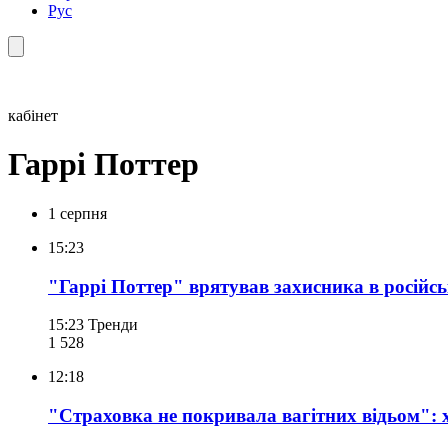
Рус
кабінет
Гаррі Поттер
1 серпня
15:23
"Гаррі Поттер" врятував захисника в російс
15:23
Тренди
1 528
12:18
"Страховка не покривала вагітних відьом": 