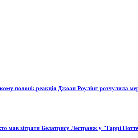
ькому полоні: реакція Джоан Роулінг розчулила ме
хто мав зіграти Белатрису Лестранж у "Гаррі Потт