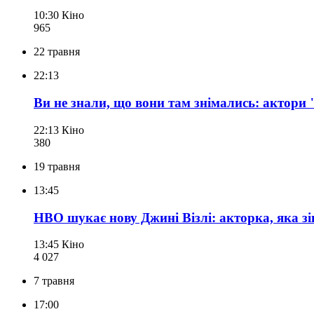
10:30
Кіно
965
22 травня
22:13
Ви не знали, що вони там знімались: актори 
22:13
Кіно
380
19 травня
13:45
HBO шукає нову Джині Візлі: акторка, яка зі
13:45
Кіно
4 027
7 травня
17:00