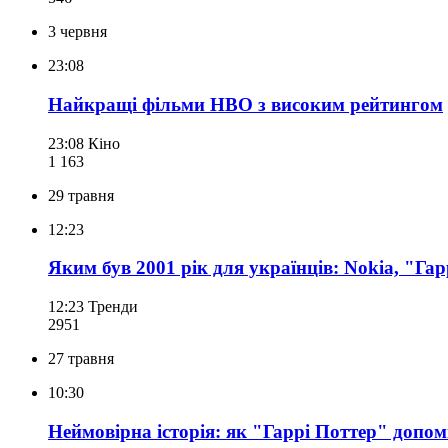
3 червня
23:08
Найкращі фільми HBO з високим рейтингом
23:08
Кіно
1 163
29 травня
12:23
Яким був 2001 рік для українців: Nokia, "Га
12:23
Тренди
295
1
27 травня
10:30
Неймовірна історія: як "Гаррі Поттер" допом