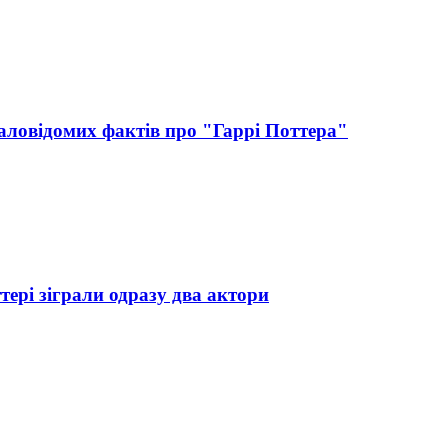
маловідомих фактів про "Гаррі Поттера"
тері зіграли одразу два актори