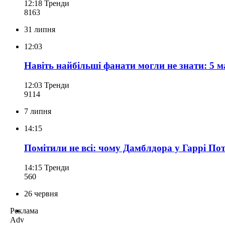
12:18
Тренди
816
3
31 липня
12:03
Навіть найбільші фанати могли не знати: 5 
12:03
Тренди
911
4
7 липня
14:15
Помітили не всі: чому Дамблдора у Гаррі Пот
14:15
Тренди
560
26 червня
Реклама
Adv