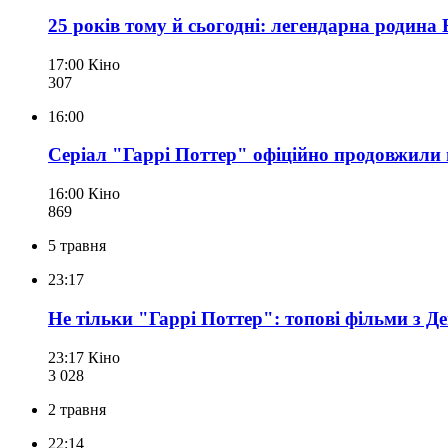
25 років тому й сьогодні: легендарна родина 
17:00
Кіно
307
16:00
Серіал "Гаррі Поттер" офіційно продовжили 
16:00
Кіно
869
5 травня
23:17
Не тільки "Гаррі Поттер": топові фільми з 
23:17
Кіно
3 028
2 травня
22:14