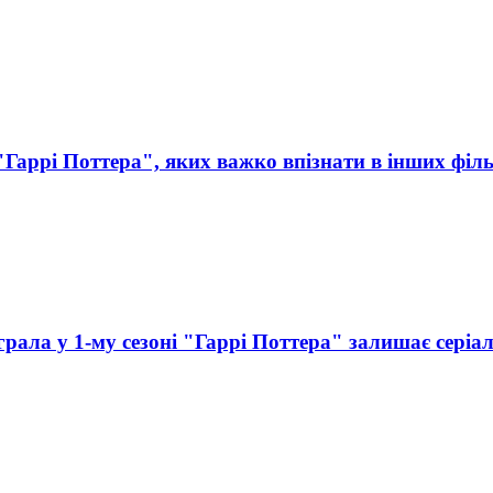
"Гаррі Поттера", яких важко впізнати в інших філ
грала у 1-му сезоні "Гаррі Поттера" залишає серіа