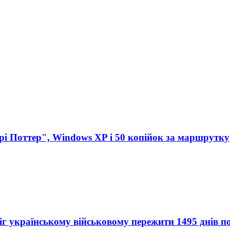
ррі Поттер", Windows XP і 50 копійок за маршрутку
іг українському військовому пережити 1495 днів п