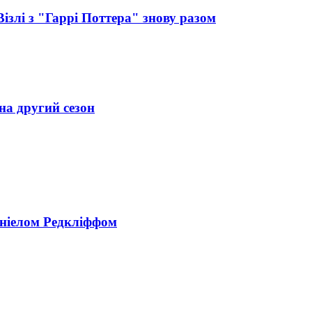
Візлі з "Гаррі Поттера" знову разом
на другий сезон
Деніелом Редкліффом