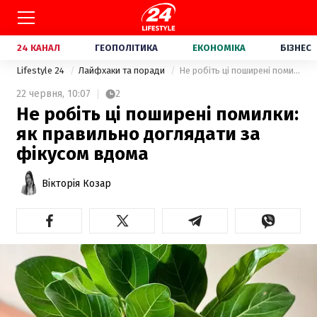
24 КАНАЛ
ГЕОПОЛІТИКА
ЕКОНОМІКА
БІЗНЕС
Lifestyle 24
Лайфхаки та поради
Не робіть ці поширені помилки: як правильно доглядати за фікусом вдома
22 червня,
10:07
2
Не робіть ці поширені помилки:
як правильно доглядати за
фікусом вдома
Вікторія Козар