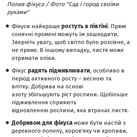
Полив фікуса / Фото "Сад і город своїми
руками"
Фікуси найкраще
ростуть в півтіні
. Прямі
сонячні промені можуть їм зашкодити.
Зверніть увагу, щоб світло було розсіяне, а
не пряме. В іншому випадку, листя може
отримати опіки.
Фікус
радять підживлювати
, особливо в
період активного росту – весною та
влітку. Добрива на основі
азоту збільшують ріст рослини. Щобільше
підживлення сприяють
відновленню рослини, яка втрачає листя.
Добривом для фікуса
може бути настій з
деревного попелу, коров'яку чи кропиви,