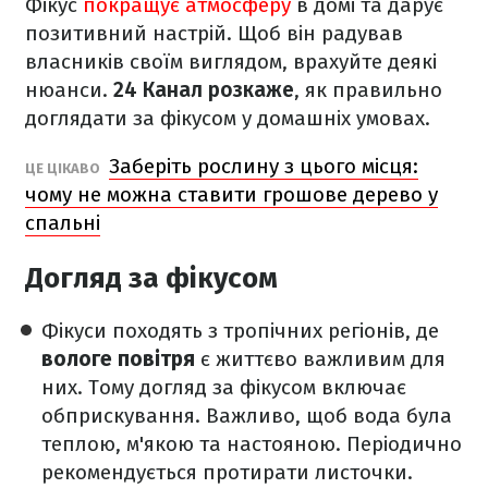
Фікус
покращує атмосферу
в домі та дарує
позитивний настрій. Щоб він радував
власників своїм виглядом, врахуйте деякі
нюанси.
24 Канал розкаже
, як правильно
доглядати за фікусом у домашніх умовах.
Заберіть рослину з цього місця:
ЦЕ ЦІКАВО
чому не можна ставити грошове дерево у
спальні
Догляд за фікусом
Фікуси походять з тропічних регіонів, де
вологе повітря
є життєво важливим для
них. Тому догляд за фікусом включає
обприскування. Важливо, щоб вода була
теплою, м'якою та настояною. Періодично
рекомендується протирати листочки.