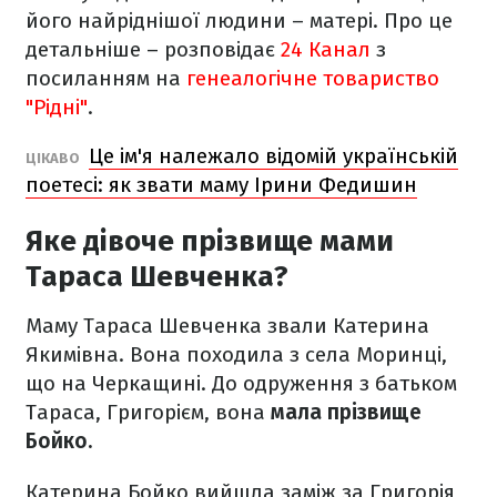
його найріднішої людини – матері. Про це
детальніше – розповідає
24 Канал
з
посиланням на
генеалогічне товариство
"Рідні"
.
Це ім'я належало відомій українській
ЦІКАВО
поетесі: як звати маму Ірини Федишин
Яке дівоче прізвище мами
Тараса Шевченка?
Маму Тараса Шевченка звали Катерина
Якимівна. Вона походила з села Моринці,
що на Черкащині. До одруження з батьком
Тараса, Григорієм, вона
мала прізвище
Бойко.
Катерина Бойко вийшла заміж за Григорія