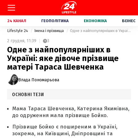
24 КАНАЛ
ГЕОПОЛІТИКА
ЕКОНОМІКА
БІЗНЕС
Lifestyle 24
Імена і прізвища
Одне з найпопулярніших в Україні: яке дівоче прізвище матері Тараса Шевченка
2 грудня,
11:39
3
Одне з найпопулярніших в
Україні: яке дівоче прізвище
матері Тараса Шевченка
Влада Пономарьова
ОСНОВНІ ТЕЗИ
Мама Тараса Шевченка, Катерина Якимівна,
до одруження мала прізвище Бойко.
Прізвище Бойко є поширеним в Україні,
зокрема, на Київщині, Дніпровщині та