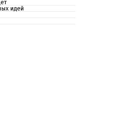
дет
ных идей