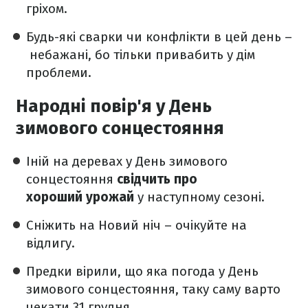
гріхом.
Будь-які сварки чи конфлікти в цей день –
небажані, бо тільки привабить у дім
проблеми.
Народні повір'я у День
зимового сонцестояння
Іній на деревах у День зимового
сонцестояння
свідчить про
хороший урожай
у наступному сезоні.
Сніжить на Новий ніч – очікуйте на
відлигу.
Предки вірили, що яка погода у День
зимового сонцестояння, таку саму варто
чекати 31 грудня.