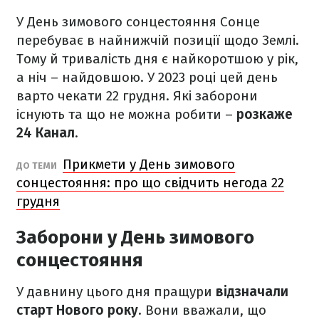
У День зимового сонцестояння Сонце
перебуває в найнижчій позиції щодо Землі.
Тому й тривалість дня є найкоротшою у рік,
а ніч – найдовшою. У 2023 році цей день
варто чекати 22 грудня. Які заборони
існують та що не можна робити –
розкаже
24 Канал
.
Прикмети у День зимового
ДО ТЕМИ
сонцестояння: про що свідчить негода 22
грудня
Заборони у День зимового
сонцестояння
У давнину цього дня пращури
відзначали
старт Нового року
. Вони вважали, що