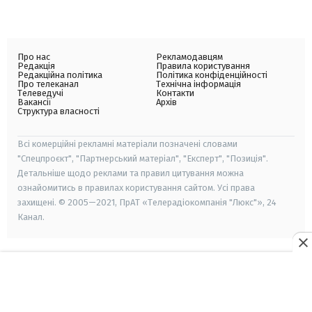
Про нас
Рекламодавцям
Редакція
Правила користування
Редакційна політика
Політика конфіденційності
Про телеканал
Технічна інформація
Телеведучі
Контакти
Вакансії
Архів
Структура власності
Всі комерційні рекламні матеріали позначені словами
"Спецпроєкт", "Партнерський матеріал", "Експерт", "Позиція".
Детальніше щодо реклами та правил цитування можна
ознайомитись в правилах користування сайтом. Усі права
захищені. © 2005—2021, ПрАТ «Телерадіокомпанія "Люкс"», 24
Канал.