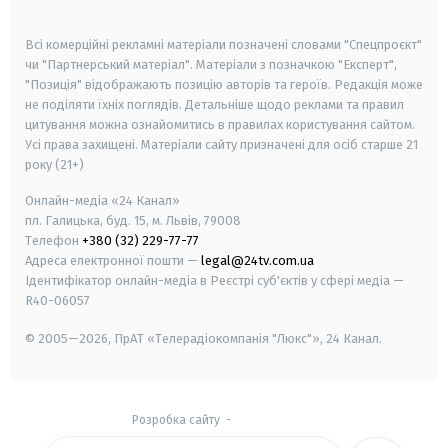
smart tv
samsung smart tv
Всі комерційні рекламні матеріали позначені словами "Спецпроєкт"
чи "Партнерський матеріал". Матеріали з позначкою "Експерт",
"Позиція" відображають позицію авторів та героїв. Редакція може
не поділяти їхніх поглядів. Детальніше щодо реклами та правил
цитування можна ознайомитись в правилах користування сайтом.
Усі права захищені.
Матеріали сайту призначені для осіб старше
21
року (21+)
Онлайн-медіа «24 Канал»
пл. Галицька, буд. 15, м. Львів, 79008
Телефон
+380 (32) 229-77-77
Адреса електронної пошти —
legal@24tv.com.ua
Ідентифікатор онлайн-медіа в Реєстрі суб'єктів у сфері медіа —
R40-06057
© 2005—2026,
ПрАТ «Телерадіокомпанія "Люкс"», 24 Канал.
Розробка сайту
-