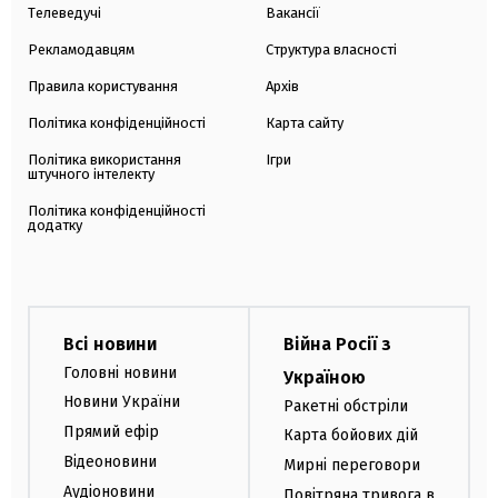
Телеведучі
Вакансії
Рекламодавцям
Структура власності
Правила користування
Архів
Політика конфіденційності
Карта сайту
Політика використання
Ігри
штучного інтелекту
Політика конфіденційності
додатку
Всі новини
Війна Росії з
Головні новини
Україною
Новини України
Ракетні обстріли
Прямий ефір
Карта бойових дій
Відеоновини
Мирні переговори
Аудіоновини
Повітряна тривога в