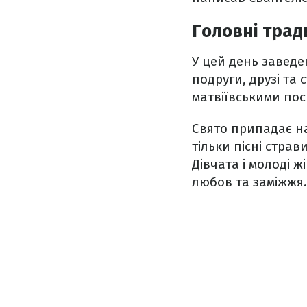
Головні трад
У цей день заведен
подруги, друзі та 
матвіївськими по
Свято припадає на
тільки пісні страв
Дівчата і молоді ж
любов та заміжжя