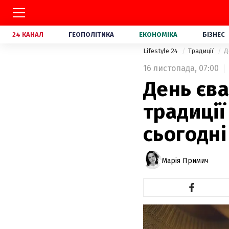
24 КАНАЛ
ГЕОПОЛІТИКА
ЕКОНОМІКА
БІЗНЕС
Lifestyle 24
Традиції
Д
16 листопада,
07:00
День єва
традиції
сьогодні
Марія Примич