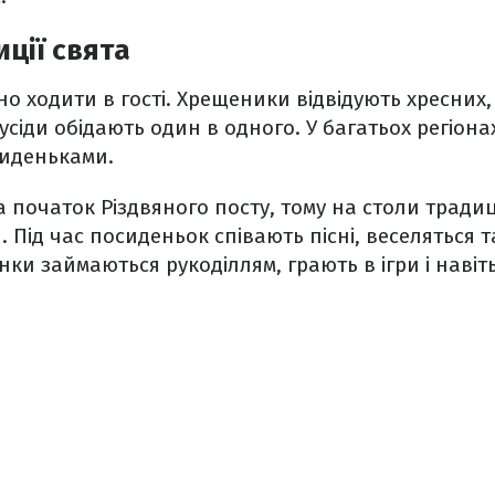
иції свята
о ходити в гості. Хрещеники відвідують хресних, д
сусіди обідають один в одного. У багатьох регіон
сиденьками.
 початок Різдвяного посту, тому на столи тради
и. Під час посиденьок співають пісні, веселяться 
інки займаються рукоділлям, грають в ігри і наві
.