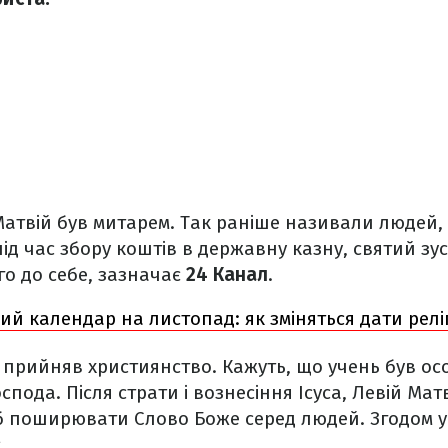
Матвій був митарем. Так раніше називали людей,
ід час збору коштів в державну казну, святий зуст
о до себе, зазначає
24 Канал
.
й календар на листопад: як зміняться дати релі
 прийняв християнство. Кажуть, що учень був о
пода. Після страти і вознесіння Ісуса, Левій Мат
об поширювати Слово Боже серед людей. Згодом у
.