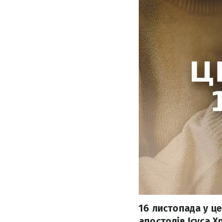
16 листопада у це
апостолів Ісуса Х