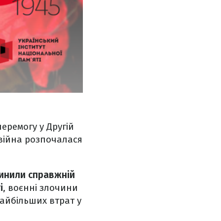
еремогу у Другій
о війна розпочалася
инили справжній
і
, воєнні злочини
найбільших втрат у