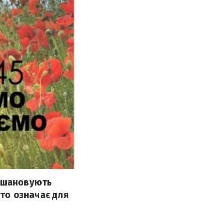
 вшановують
ято означає для