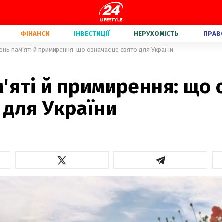
ФІНАНСИ
ІНВЕСТИЦІЇ
НЕРУХОМІСТЬ
ПРАВ
ень пам'яті й примирення: що означає це свято для України
'яті й примирення: що 
 для України