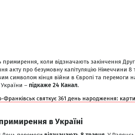
ь примирення, коли відзначають закінчення Друго
ння акту про безумовну капітуляцію Німеччини 8 
им символом кінця війни в Європі та перемоги н
 України –
підкаже 24 Канал
.
о-Франківськ святкує 361 день народження: карт
 примирення в Україні
х День перемоги
відзначають 8 травня
. У Радянс