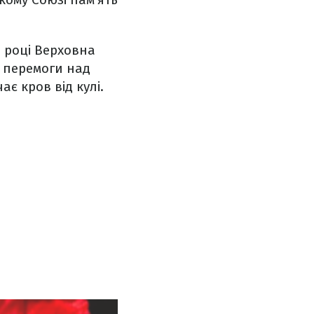
5 році Верховна
ь перемоги над
є кров від кулі.