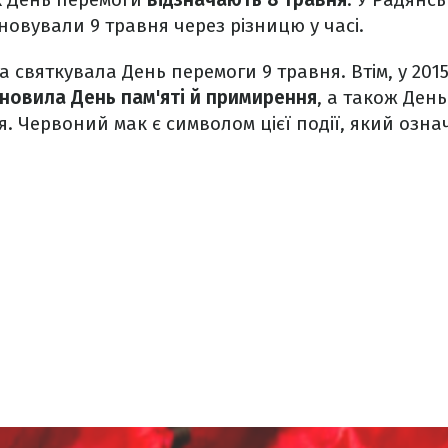
овували 9 травня через різницю у часі.
а святкувала День перемоги 9 травня. Втім, у 201
новила День пам'яті й примирення
, а також Ден
 Червоний мак є символом цієї події, який означа