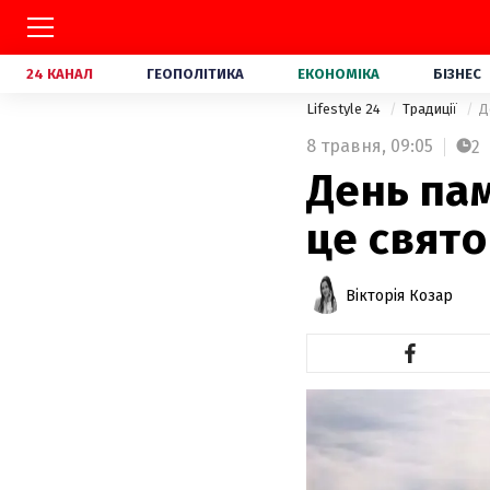
24 КАНАЛ
ГЕОПОЛІТИКА
ЕКОНОМІКА
БІЗНЕС
Lifestyle 24
Традиції
Д
8 травня,
09:05
2
День пам
це свято
Вікторія Козар