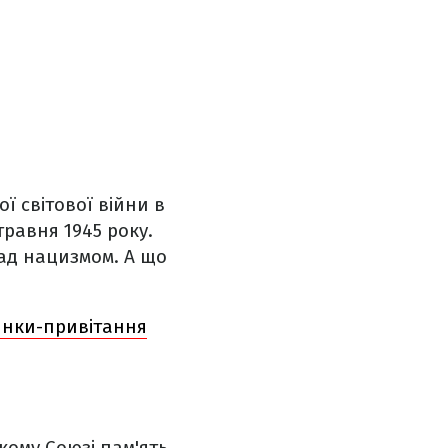
ї світової війни в
травня 1945 року.
ад нацизмом. А що
инки-привітання
ькому Союзі пам'ять