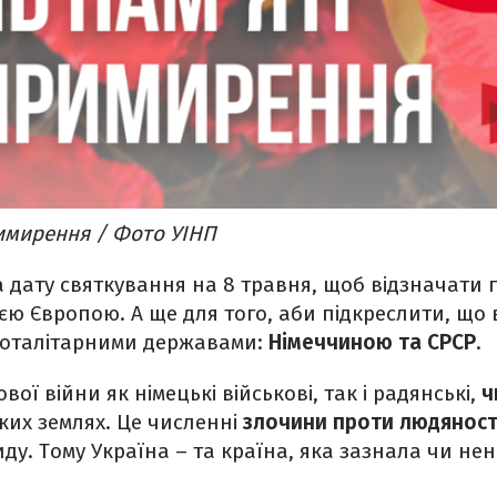
римирення / Фото УІНП
 дату святкування на 8 травня, щоб відзначати п
всією Європою. А ще для того, аби підкреслити, щ
 тоталітарними державами:
Німеччиною та СРСР
.
ової війни як німецькі військові, так і радянські,
ч
ких землях. Це численні
злочини проти людяност
ду. Тому Україна – та країна, яка зазнала чи не