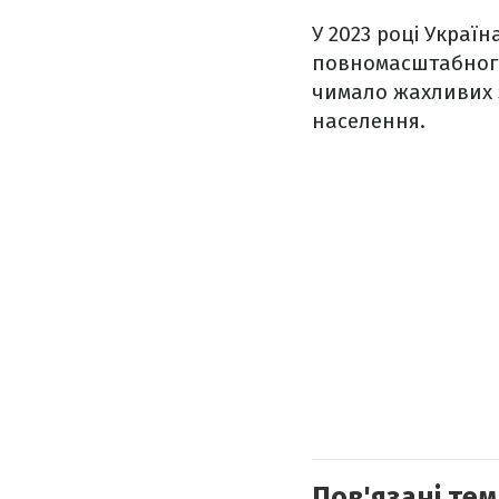
У 2023 році Україн
повномасштабного 
чимало жахливих з
населення.
Пов'язані тем