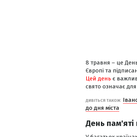
8 травня – це Ден
Європі та підписа
Цей день
є важлив
свято означає для
Іван
ДИВІТЬСЯ ТАКОЖ
до дня міста
День пам'яті
У багатьох країна