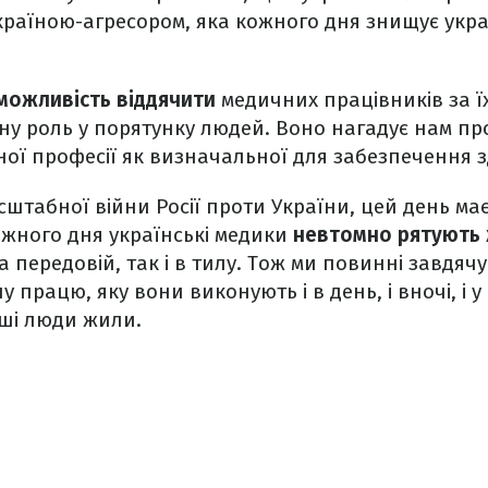
країною-агресором, яка кожного дня знищує укра
можливість віддячити
медичних працівників за 
ну роль у порятунку людей. Воно нагадує нам пр
ої професії як визначальної для забезпечення зд
штабної війни Росії проти України, цей день ма
ожного дня українські медики
невтомно рятують
а передовій, так і в тилу. Тож ми повинні завдячу
 працю, яку вони виконують і в день, і вночі, і у с
нші люди жили.