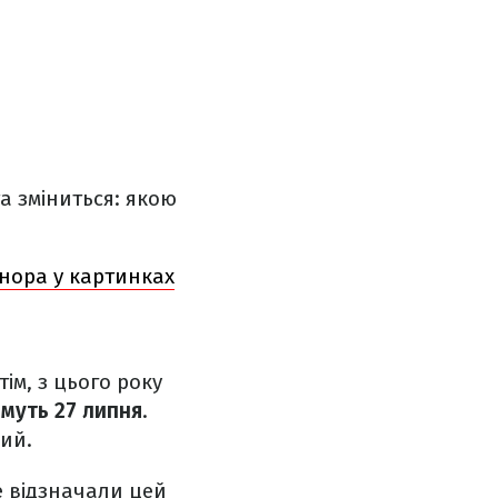
та зміниться: якою
онора у картинках
ім, з цього року
муть 27 липня
.
ий.
е відзначали цей