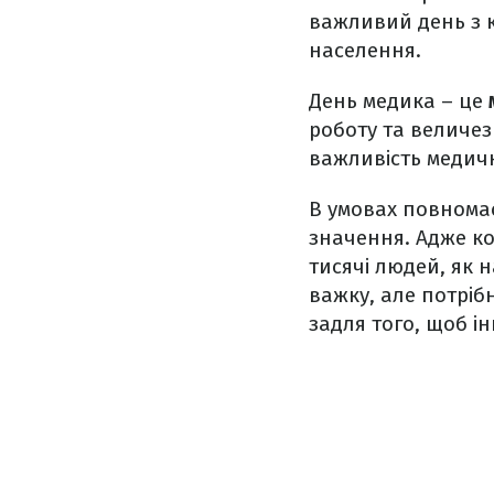
важливий день з 
населення.
День медика – це
роботу та величез
важливість медичн
В умовах повномас
значення. Адже к
тисячі людей, як н
важку, але потрібну
задля того, щоб і