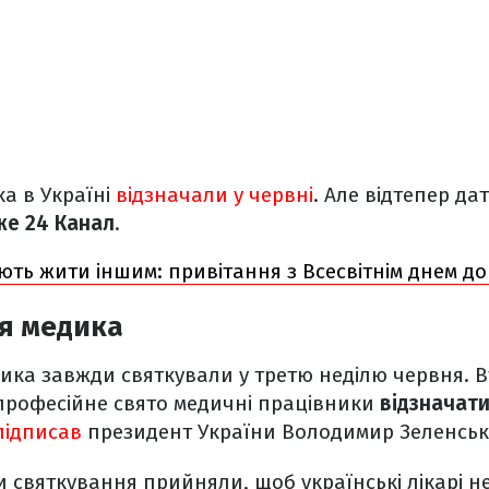
а в Україні
відзначали у червні
. Але відтепер да
же 24 Канал
.
ть жити іншим: привітання з Всесвітнім днем д
ня медика
дика завжди святкували у третю неділю червня. Вт
 професійне свято медичні працівники
відзначати
підписав
президент України Володимир Зеленськ
 святкування прийняли, щоб українські лікарі н