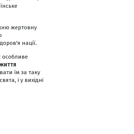
їнське
їхню жертовну
о
оров'я нації.
є особливе
 життя
вати їм за таку
вята, і у вихідні