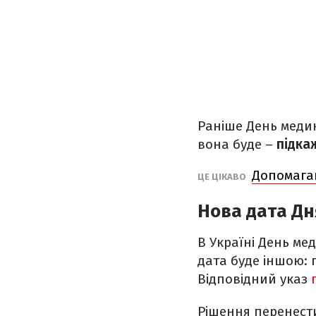
Раніше День медик
вона буде –
підка
Допомагаю
ЦЕ ЦІКАВО
Нова дата Д
В Україні День ме
дата буде іншою:
Відповідний указ
Рішення перенести