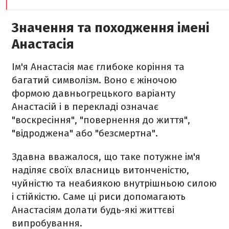
Значення та походження імені
Анастасія
Ім'я Анастасія має глибоке коріння та
багатий символізм. Воно є жіночою
формою давньогрецького варіанту
Анастасій і в перекладі означає
"воскресіння", "повернення до життя",
"відроджена" або "безсмертна".
Здавна вважалося, що таке потужне ім'я
наділяє своїх власниць витонченістю,
чуйністю та неабиякою внутрішньою силою
і стійкістю. Саме ці риси допомагають
Анастасіям долати будь-які життєві
випробування.