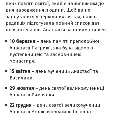
день пам'яті святої, який є найближчим до
дня народження людини. Щоб ви не
заплуталися у церковних святах, наша
редакція підготувала повний список дат
днів ангела для Анастасій за новим стилем:
10 березня
– день пам'яті преподобної
Анастасії Патрикії, яка була відомою
пустельницею та засновницею
монастиря.
15 квітня
– день мучениць Анастасії та
Василини.
29 жовтня
– день святої великомучениці
Анастасії Римлянки.
22 грудня
– день святої великомучениці
Анастасії Узорішительниці. Це одна з