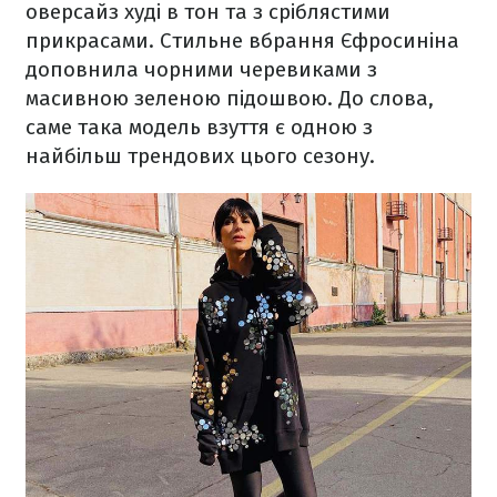
оверсайз худі в тон та з сріблястими
прикрасами. Стильне вбрання Єфросиніна
доповнила чорними черевиками з
масивною зеленою підошвою. До слова,
саме така модель взуття є одною з
найбільш трендових цього сезону.