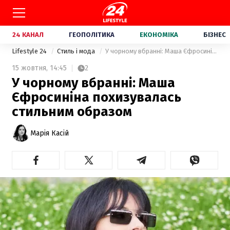
24 КАНАЛ
ГЕОПОЛІТИКА
ЕКОНОМІКА
БІЗНЕС
Lifestyle 24
Стиль і мода
У чорному вбранні: Маша Єфросиніна похизувалась стильним образом
15 жовтня,
14:45
2
У чорному вбранні: Маша
Єфросиніна похизувалась
стильним образом
Марія Касій