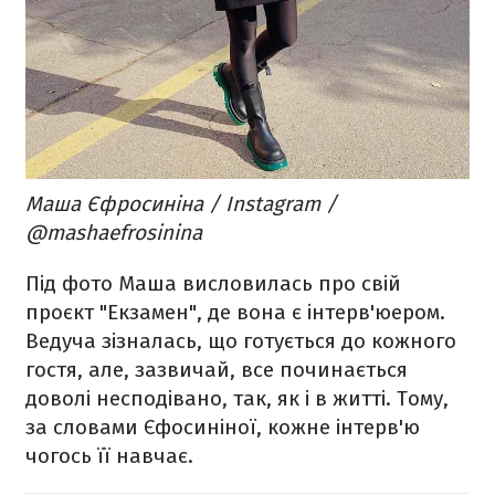
Маша Єфросиніна / Instagram /
@mashaefrosinina
Під фото Маша висловилась про свій
проєкт "Екзамен", де вона є інтерв'юером.
Ведуча зізналась, що готується до кожного
гостя, але, зазвичай, все починається
доволі несподівано, так, як і в житті. Тому,
за словами Єфосиніної, кожне інтерв'ю
чогось її навчає.