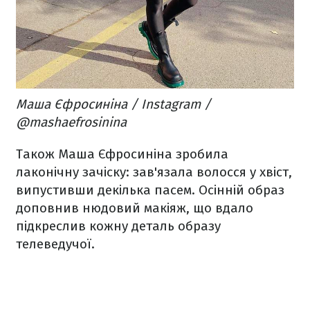
Маша Єфросиніна / Instagram /
@mashaefrosinina
Також Маша Єфросиніна зробила
лаконічну зачіску: зав'язала волосся у хвіст,
випустивши декілька пасем. Осінній образ
доповнив нюдовий макіяж, що вдало
підкреслив кожну деталь образу
телеведучої.