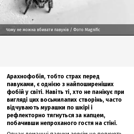
Чому не можна вбивати павуків
/ Фото Magnific
Арахнофобія, тобто страх перед
павуками, є однією з найпоширеніших
фобій у світі. Навіть ті, хто не панікує при
вигляді цих восьмилапих створінь, часто
відчувають мурашки по шкірі і
рефлекторно тягнуться за капцем,
побачивши непроханого гостя на стіні.
Однак домашні павуки зовсім не полюють