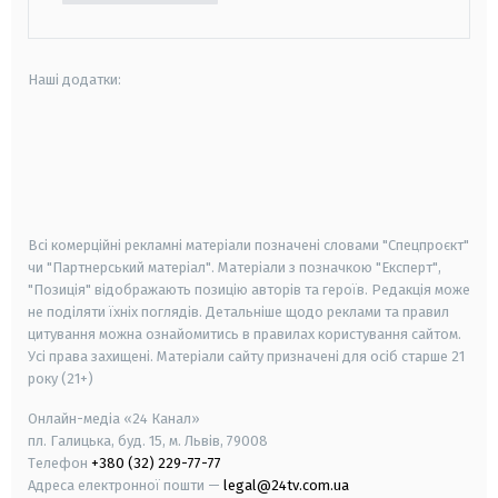
Наші додатки:
android
apple
smart tv
samsung smart tv
Всі комерційні рекламні матеріали позначені словами "Спецпроєкт"
чи "Партнерський матеріал". Матеріали з позначкою "Експерт",
"Позиція" відображають позицію авторів та героїв. Редакція може
не поділяти їхніх поглядів. Детальніше щодо реклами та правил
цитування можна ознайомитись в правилах користування сайтом.
Усі права захищені.
Матеріали сайту призначені для осіб старше
21
року (21+)
Онлайн-медіа «24 Канал»
пл. Галицька, буд. 15, м. Львів, 79008
Телефон
+380 (32) 229-77-77
Адреса електронної пошти —
legal@24tv.com.ua