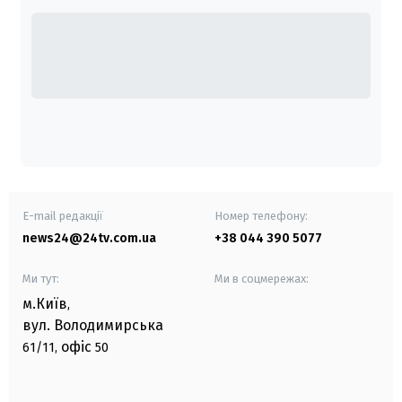
E-mail редакції
Номер телефону:
news24@24tv.com.ua
+38 044 390 5077
Ми тут:
Ми в соцмережах:
м.Київ
,
вул. Володимирська
офіс
61/11,
50