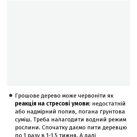
Грошове дерево може червоніти як
реакція на стресові умови
: недостатній
або надмірний полив, погана ґрунтова
суміш. Треба налагодити водний режим
рослини. Спочатку даємо пити деревцю
по 1 разу в 1-1,5 тижня. А далі