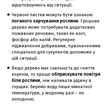
відштовхуємось від ситуації.
Червоні листки можуть бути ознакою
поганого харчування рослини
. Грошове
дерево може потребувати додаткових
поживних речовин, таких як азот,
фосфор або калій. Регулярне
підживлення добривами, призначеними
спеціально для сукулентів допоможе у
цій ситуації.
Якщо дерево має схильність до гниття
коренів, то краще
обприскувати повітря
біля рослини
, ніж наливати рідину в
горщик. Беремо воду лише кімнатної
температури, у жодному разі – не
холодною.