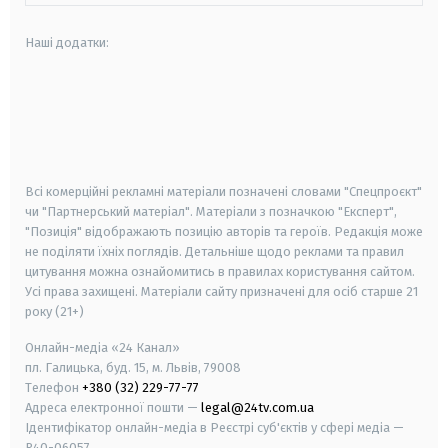
Наші додатки:
android
apple
smart tv
samsung smart tv
Всі комерційні рекламні матеріали позначені словами "Спецпроєкт"
чи "Партнерський матеріал". Матеріали з позначкою "Експерт",
"Позиція" відображають позицію авторів та героїв. Редакція може
не поділяти їхніх поглядів. Детальніше щодо реклами та правил
цитування можна ознайомитись в правилах користування сайтом.
Усі права захищені.
Матеріали сайту призначені для осіб старше
21
року (21+)
Онлайн-медіа «24 Канал»
пл. Галицька, буд. 15, м. Львів, 79008
Телефон
+380 (32) 229-77-77
Адреса електронної пошти —
legal@24tv.com.ua
Ідентифікатор онлайн-медіа в Реєстрі суб'єктів у сфері медіа —
R40-06057