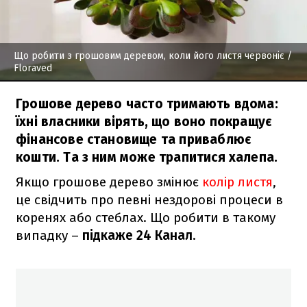
Що робити з грошовим деревом, коли його листя червоніє
/
Floraved
Грошове дерево часто тримають вдома:
їхні власники вірять, що воно покращує
фінансове становище та приваблює
кошти. Та з ним може трапитися халепа.
Якщо грошове дерево змінює
колір листя
,
це свідчить про певні нездорові процеси в
коренях або стеблах. Що робити в такому
випадку –
підкаже 24 Канал
.