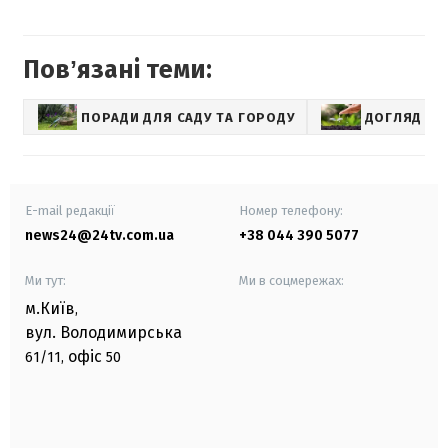
Повʼязані теми:
ПОРАДИ ДЛЯ САДУ ТА ГОРОДУ
ДОГЛЯД ЗА
E-mail редакції
Номер телефону:
news24@24tv.com.ua
+38 044 390 5077
Ми тут:
Ми в соцмережах:
м.Київ
,
вул. Володимирська
офіс
61/11,
50