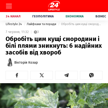
24 КАНАЛ
ГЕОПОЛІТИКА
ЕКОНОМІКА
БІЗНЕС
Lifestyle 24
Лайфхаки та поради
Обробіть цим кущі смородини і білі плями зникнуть: 6 надійних засобів від хвороб
7 червня,
11:32
3
Обробіть цим кущі смородини і
білі плями зникнуть: 6 надійних
засобів від хвороб
Вікторія Козар