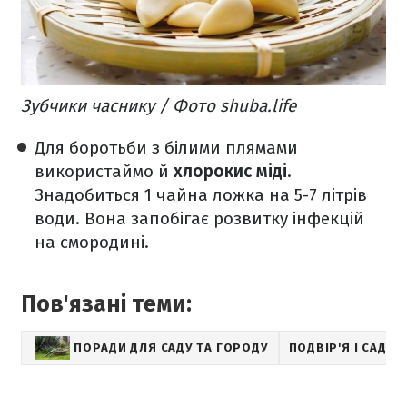
Зубчики часнику / Фото shuba.life
Для боротьби з білими плямами
використаймо й
хлорокис міді
.
Знадобиться 1 чайна ложка на 5-7 літрів
води. Вона запобігає розвитку інфекцій
на смородині.
Пов'язані теми:
ПОРАДИ ДЛЯ САДУ ТА ГОРОДУ
ПОДВІР'Я І САД