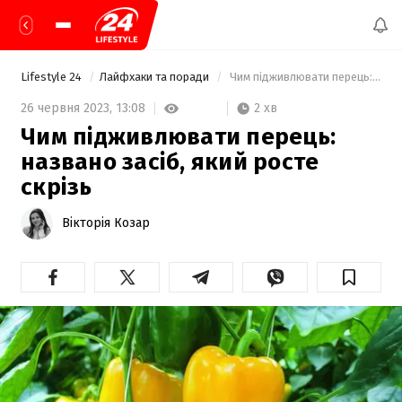
Lifestyle 24
Лайфхаки та поради
 Чим підживлювати перець: названо засіб, який росте скрізь 
2 хв
26 червня 2023,
13:08
Чим підживлювати перець:
названо засіб, який росте
скрізь
Вікторія Козар