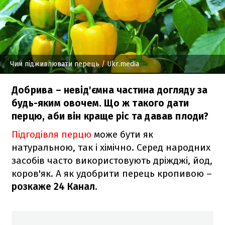
Чим підживлювати перець
/ Ukr.media
Добрива – невід'ємна частина догляду за
будь-яким овочем. Що ж такого дати
перцю, аби він краще ріс та давав плоди?
Підгодівля перцю
може бути як
натуральною, так і хімічно. Серед народних
засобів часто використовують дріжджі, йод,
коров'як. А як удобрити перець кропивою –
розкаже 24 Канал
.