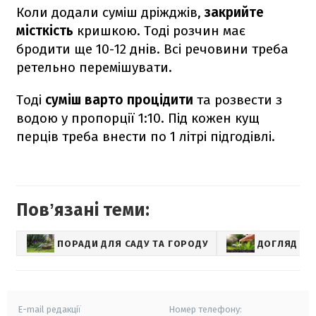
Коли додали суміш дріжджів,
закрийте
місткість
кришкою. Тоді розчин має
бродити ще 10-12 днів. Всі речовини треба
ретельно перемішувати.
Тоді
суміш варто процідити
та розвести з
водою у пропорції 1:10. Під кожен кущ
перців треба внести по 1 літрі підгодівлі.
Повʼязані теми:
ПОРАДИ ДЛЯ САДУ ТА ГОРОДУ
ДОГЛЯД ЗА
E-mail редакції
Номер телефону: