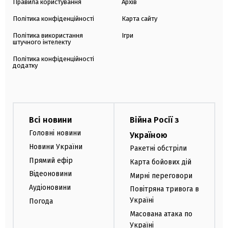
Правила користування
Архів
Політика конфіденційності
Карта сайту
Політика використання
Ігри
штучного інтелекту
Політика конфіденційності
додатку
Всі новини
Війна Росії з
Головні новини
Україною
Новини України
Ракетні обстріли
Прямий ефір
Карта бойових дій
Відеоновини
Мирні переговори
Аудіоновини
Повітряна тривога в
Україні
Погода
Масована атака по
Україні