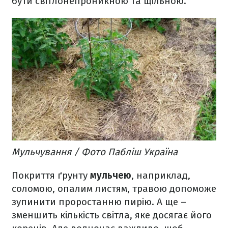
бути світлонепроникною та щільною.
Мульчування / Фото Пабліш Україна
Покриття ґрунту
мульчею
, наприклад,
соломою, опалим листям, травою допоможе
зупинити проростанню пирію. А ще –
зменшить кількість світла, яке досягає його