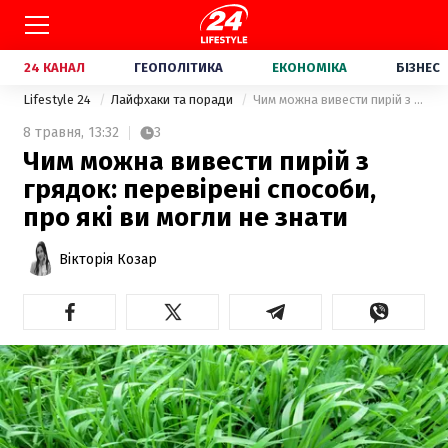
24 КАНАЛ
ГЕОПОЛІТИКА
ЕКОНОМІКА
БІЗНЕС
Lifestyle 24
Лайфхаки та поради
Чим можна вивести пирій з грядок: перевірені способи, про які ви могли не знати
8 травня,
13:32
3
Чим можна вивести пирій з
грядок: перевірені способи,
про які ви могли не знати
Вікторія Козар