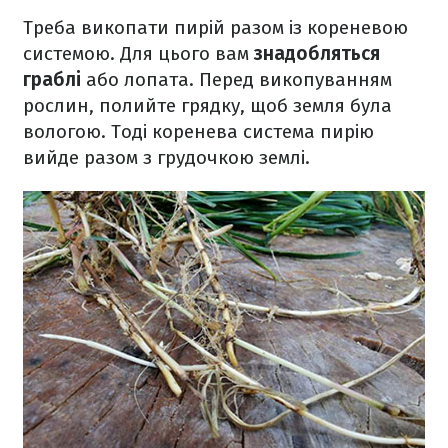
Треба викопати пирій разом із кореневою
системою. Для цього вам
знадобляться
граблі
або лопата. Перед викопуванням
рослин, полийте грядку, щоб земля була
вологою. Тоді коренева система пирію
вийде разом з грудочкою землі.