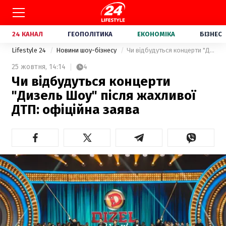
24 КАНАЛ
ГЕОПОЛІТИКА
ЕКОНОМІКА
БІЗНЕС
Lifestyle 24
Новини шоу-бізнесу
Чи відбудуться концерти "Дизель Шоу" після жахливої ДТП: офіційна заява
25 жовтня,
14:14
4
Чи відбудуться концерти
"Дизель Шоу" після жахливої
ДТП: офіційна заява