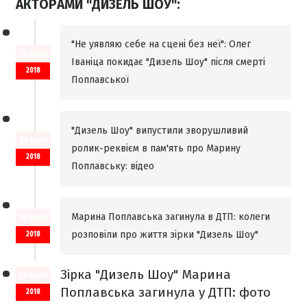
АКТОРАМИ "ДИЗЕЛЬ ШОУ":
"Не уявляю себе на сцені без неї": Олег
25 жовт
Іваніца покидає "Дизель Шоу" після смерті
2018
Поплавської
"Дизель Шоу" випустили зворушливий
23 жовт
ролик-реквієм в пам'ять про Марину
2018
Поплавську: відео
Марина Поплавська загинула в ДТП: колеги
22 жовт
розповіли про життя зірки "Дизель Шоу"
2018
Зірка "Дизель Шоу" Марина
20 жовт
Поплавська загинула у ДТП: фото
2018