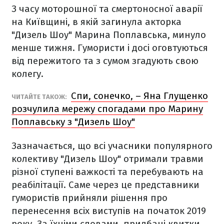
З часу моторошної та смертоносної аварії
на Київщині, в якій загинула акторка
"Дизель Шоу" Марина Поплавська, минуло
менше тижня. Гумористи і досі оговтуються
від пережитого та з сумом згадують свою
колегу.
Спи, сонечко, – Яна Глущенко
ЧИТАЙТЕ ТАКОЖ:
розчулила мережу спогадами про Марину
Поплавську з "Дизель Шоу"
Зазначається, що всі учасники популярного
колективу "Дизель Шоу" отримали травми
різної ступені важкості та перебувають на
реабілітації. Саме через це представники
гумористів прийняли рішення про
перенесення всіх виступів на початок 2019
року. За їхніми словами, придбані квитки