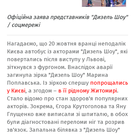
Офіційна заява представників "Дизель Шоу"
/ соцмережі
Нагадаємо, що 20 жовтня вранці неподалік
Києва автобус із акторами "Дизель Шоу", які
повертались після виступу у Львові,
зіткнувся з фургоном. Внаслідок аварії
загинула зірка "Дизель Шоу" Марина
Поплавська
. Із зіркою спершу
попрощались
у Києві
, а згодом –
в її рідному Житомирі
.
Стало відомо про стан здоров'я популярних
акторів. Зокрема, Єгора Крутоголова та Яну
Глущенко вже виписали зі шпиталю, в обох
були діагностовані переломи ніг та розрив
зв'язок. Запальна білявка з "Дизель Шоу"