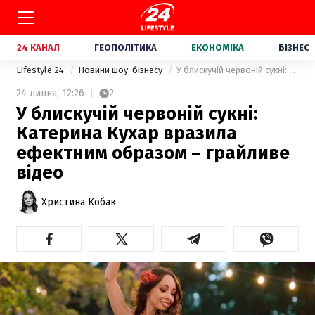
24 КАНАЛ
ГЕОПОЛІТИКА
ЕКОНОМІКА
БІЗНЕС
Lifestyle 24
Новини шоу-бізнесу
У блискучій червоній сукні: Катерина Кухар вразила ефектним образом – грайливе відео
24 липня,
12:26
2
У блискучій червоній сукні:
Катерина Кухар вразила
ефектним образом – грайливе
відео
Христина Кобак