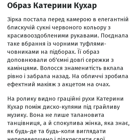
Образ Катерини Кухар
Зірка постала перед камерою в елегантній
блискучій сукні червоного кольору з
красивооздобленими рукавами. Поєднала
таке вбрання із чорними туфлями-
човниками на підборах. Її образ
доповнювали об'ємні довгі сережки з
камінцями. Волосся знаменитість вклала
рівно і забрала назад. На обличчі зробила
ефектний макіяж з акцетом на очах.
На ролику видно граційні рухи Катерини
Кухар поміж диско-кулями під грайливу
музику. Вона не лише талановита
танцівниця, а й спокулива жінка, яка знає,
як будь-де та будь-коли виглядати
неперевершено і підкреслити свої