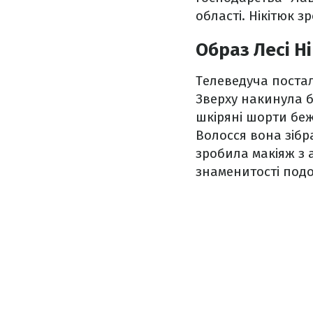
області. Нікітюк 
Образ Лесі Н
Телеведуча постал
Зверху накинула б
шкіряні шорти беж
Волосся вона зібр
зробила макіяж з 
знаменитості подо