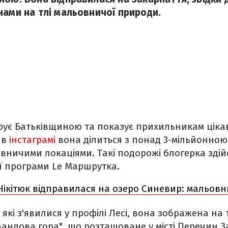
нами на тлі мальовничої природи.
рує Батьківщиною та показує прихильникам цікаві
 в
інстаграмі
вона ділиться з понад 3-мільйонною
вничими локаціями. Такі подорожі блогерка здій
ї програми Le Маршрутка.
Нікітюк відправилася на озеро Синевир: мальовн
 які з'явилися у профілі Лесі, вона зображена на
андова гора", що розташоване у місті Перечин З