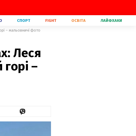
О
СПОРТ
FIGHT
ОСВІТА
ЛАЙФХАКИ
горі – мальовничі фото
х: Леся
 горі –