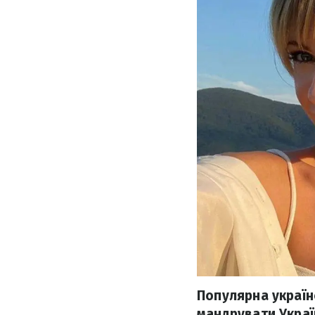
Популярна україн
мандрувати Украї