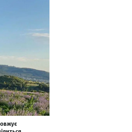
довжує
ділиться