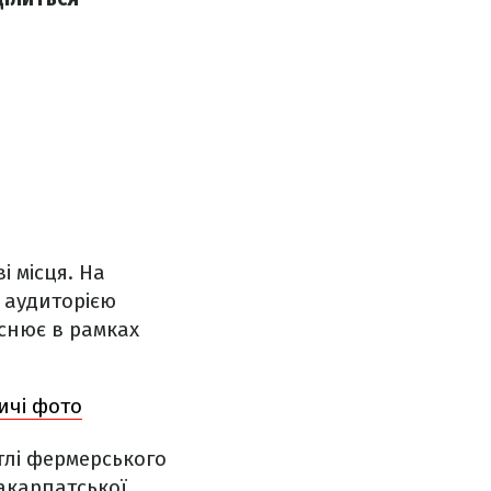
 місця. На
 аудиторією
снює в рамках
ичі фото
 тлі фермерського
акарпатської