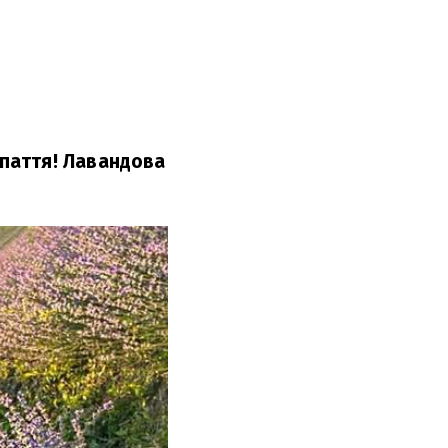
паття! Лавандова