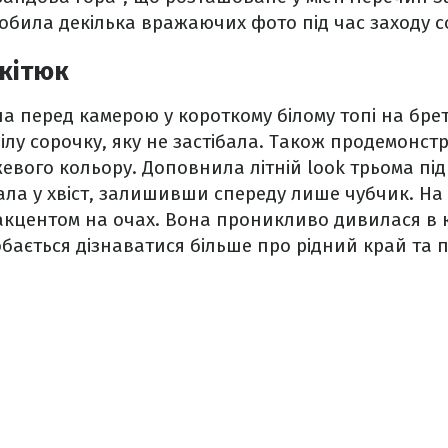
зробила декілька вражаючих фото під час заходу с
ікітюк
а перед камерою у короткому білому топі на брет
ілу сорочку, яку не застібала. Також продемонст
евого кольору. Доповнила літній look трьома під
ала у хвіст, залишивши спереду лише чубчик. На
акцентом на очах. Вона проникливо дивилася в 
бається дізнаватися більше про рідний край та п