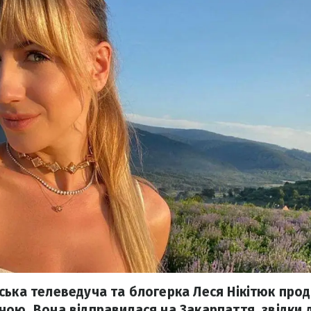
ська телеведуча та блогерка Леся Нікітюк про
ною. Вона відправилася на Закарпаття, звідки 