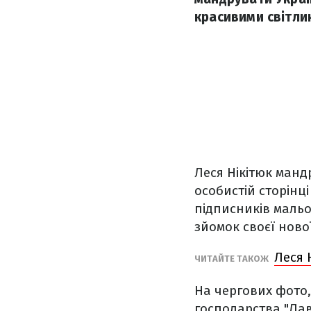
красивими світли
Леся Нікітюк манд
особистій сторінці
підписників мальо
зйомок своєї ново
Леся 
ЧИТАЙТЕ ТАКОЖ
На чергових фото,
господарства "Лав