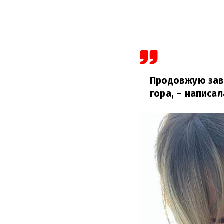
Продовжую зав
гора,
– написала