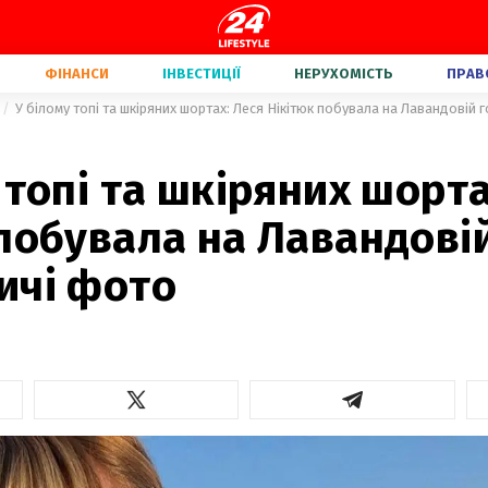
ФІНАНСИ
ІНВЕСТИЦІЇ
НЕРУХОМІСТЬ
ПРАВ
У білому топі та шкіряних шортах: Леся Нікітюк побувала на Лавандовій 
 топі та шкіряних шорта
побувала на Лавандовій
ичі фото