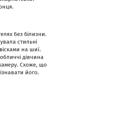
онця.
елях без білизни.
рувала стильні
вісками на шиї.
 обличчі дівчина
камеру. Схоже, що
ізнавати його.