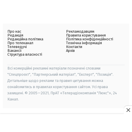
Про нас
Рекламодавцям
Редакція
Правила користування
Редакційна політика
Політика конфіденційності
Про телеканал
Технічна інформація
Телеведучі
Контакти
Вакансії
Архів
Структура власності
Всі комерційні рекламні матеріали позначені словами
"Спецпроєкт", "Партнерський матеріал", "Експерт", "Позиція".
Детальніше щодо реклами та правил цитування можна
ознайомитись в правилах користування сайтом. Усі права
захищені. © 2005—2021, ПрАТ «Телерадіокомпанія "Люкс"», 24
Канал.