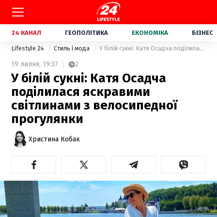
24 КАНАЛ
ГЕОПОЛІТИКА
ЕКОНОМІКА
БІЗНЕС
Lifestyle 24
Стиль і мода
У білій сукні: Катя Осадча поділилася яскравими світлинами з велосипедної прогулянки
19 липня,
19:37
2
У білій сукні: Катя Осадча
поділилася яскравими
світлинами з велосипедної
прогулянки
Христина Кобак