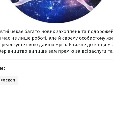
втні чекає багато нових захоплень та подорожей
 час не лише роботі, але й своєму особистому жи
и реалізуєте свою давню мрію. Ближче до кінця м
Керівництво випише вам премію за всі заслуги та
и:
ОРОСКОП