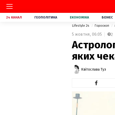
24 КАНАЛ
ГЕОПОЛІТИКА
ЕКОНОМІКА
БІЗНЕС
Lifestyle 24
Гороскоп
5 жовтня,
06:05
2
Астролог
яких че
Квітослава Туз