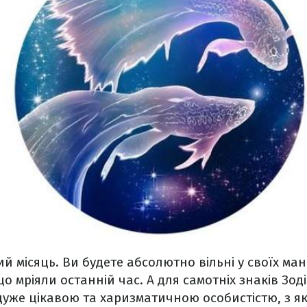
ий місяць. Ви будете абсолютно вільні у своїх ма
о мріяли останній час. А для самотніх знаків Зод
дуже цікавою та харизматичною особистістю, з я