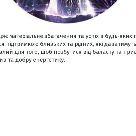
цяє матеріальне збагачення та успіх в будь-яких 
я підтримкою близьких та рідних, які даватимуть
алий для того, щоб позбутися від баласту та при
в та добру енергетику.