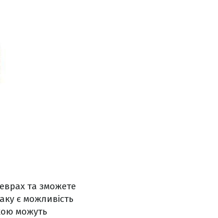
неврах та зможете
іаку є можливість
кою можуть