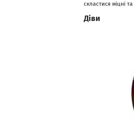
скластися міцні та
Діви