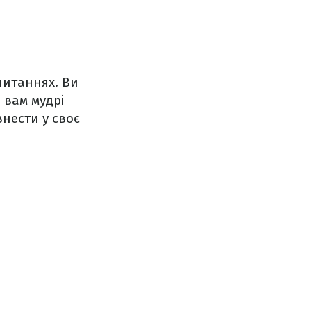
питаннях. Ви
 вам мудрі
внести у своє