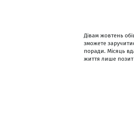
Дівам жовтень обі
зможете заручитис
поради. Місяць вд
життя лише позити