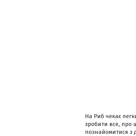
На Риб чекає легк
зробити все, про щ
познайомитися з 