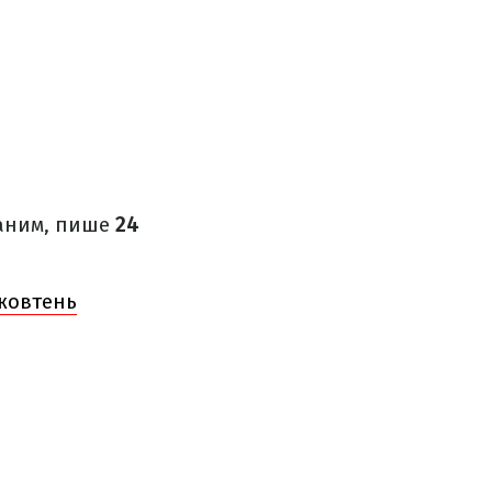
ваним, пише
24
 жовтень