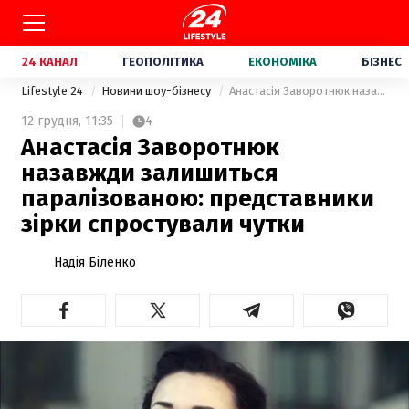
24 КАНАЛ
ГЕОПОЛІТИКА
ЕКОНОМІКА
БІЗНЕС
Lifestyle 24
Новини шоу-бізнесу
Анастасія Заворотнюк назавжди залишиться паралізованою: представники зірки спростували чутки
12 грудня,
11:35
4
Анастасія Заворотнюк
назавжди залишиться
паралізованою: представники
зірки спростували чутки
Надія Біленко