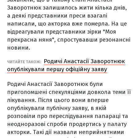
Заворотнюк залишилось жити кілька днів,
а деякі представники преси взагалі
написали, що акторка вже померла. На це
відреагували представники зірки "Моя
прекрасна няня", спростувавши резонансні
новини.
Родичі Анастасії Заворотнюк
ЧИТАЙТЕ ТАКОЖ:
опублікували першу офіційну заяву
Родичі Анастасії Заворотнюк були
приголомшені спекуляціями довкола теми її
лікування. Після цього вони вперше
опублікували публічну заяву, в якій
розповіли про переслідування папараці та
неодноразові спроби продертись у палату
акторки. Такі дії назвали неприйнятними