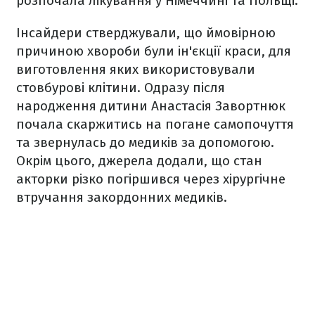
розпочала лікування у Німеччині та Польщі.
Інсайдери стверджували, що ймовірною
причиною хвороби були ін'єкції краси, для
виготовлення яких використовували
стовбурові клітини. Одразу після
народження дитини Анастасія Завортнюк
почала скаржитись на погане самопочуття
та звернулась до медиків за допомогою.
Окрім цього, джерела додали, що стан
акторки різко погіршився через хірургічне
втручання закордонних медиків.