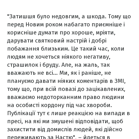
"Затишшя було недовгим, а шкода. Тому що
перед Новим роком набагато приємніше і
корисніше думати про хороше, мріяти,
дарувати святковий настрій і добрі
побажання близьким. Це такий час, коли
людям не хочеться ніякого негативу,
страшилок і бруду. Але, на жаль, так
вважають не всі... Ми, як і раніше, не
плануємо давати ніяких коментарів в ЗМІ,
тому що, при всій повазі до зацікавлених,
вважаємо недоторканним право людини
на особисті кордону під час хвороби.
Публікації тут є лише реакцією на випади в
пресі, на які ми змушені відповідати, щоб
захистити від домислів людей, які дійсно
переживають за Настю", – йдеться в