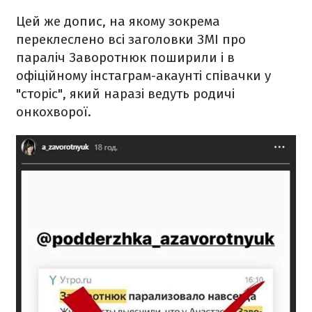
Цей же допис, на якому зокрема
переклеслено всі заголовки ЗМІ про
параліч Заворотнюк поширили і в
офіційному інстаграм-акаунті співачки у
"сторіс", який наразі ведуть родичі
онкохворої.