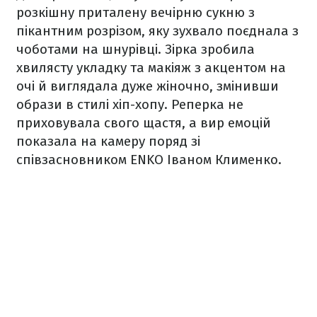
розкішну приталену вечірню сукню з
пікантним розрізом, яку зухвало поєднала з
чоботами на шнурівці. Зірка зробила
хвилясту укладку та макіяж з акцентом на
очі й виглядала дуже жіночно, змінивши
образи в стилі хіп-хопу. Реперка не
приховувала свого щастя, а вир емоцій
показала на камеру поряд зі
співзасновником ENKO Іваном Клименко.