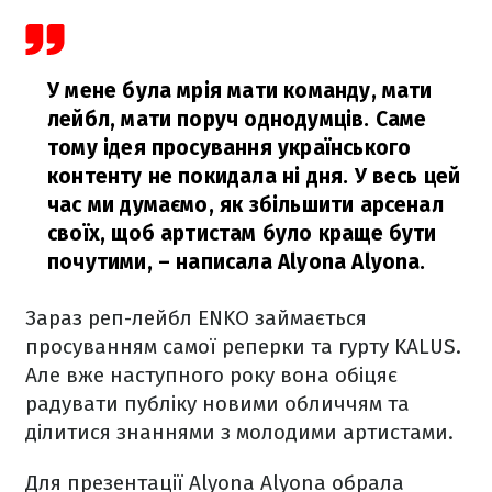
У мене була мрія мати команду, мати
лейбл, мати поруч однодумців. Саме
тому ідея просування українського
контенту не покидала ні дня. У весь цей
час ми думаємо, як збільшити арсенал
своїх, щоб артистам було краще бути
почутими,
– написала Alyona Alyona.
Зараз реп-лейбл ENKO займається
просуванням самої реперки та гурту KALUS.
Але вже наступного року вона обіцяє
радувати публіку новими обличчям та
ділитися знаннями з молодими артистами.
Для презентації Alyona Alyona обрала