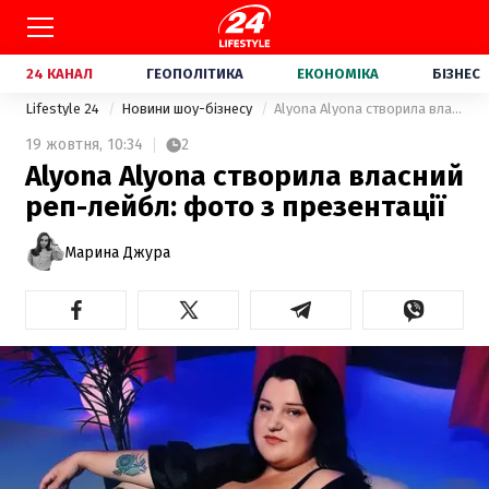
24 КАНАЛ
ГЕОПОЛІТИКА
ЕКОНОМІКА
БІЗНЕС
Lifestyle 24
Новини шоу-бізнесу
Alyona Alyona створила власний реп-лейбл: фото з презентації
19 жовтня,
10:34
2
Alyona Alyona створила власний
реп-лейбл: фото з презентації
Марина Джура