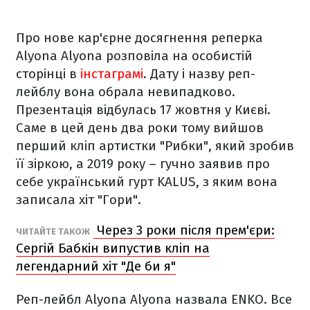
Про нове кар'єрне досягнення реперка
Alyona Alyona розповіла на особистій
сторінці в
інстаграмі
. Дату і назву реп-
лейблу вона обрала невипадково.
Презентація відбулась 17 жовтня у Києві.
Саме в цей день два роки тому вийшов
перший кліп артистки "Рибки", який зробив
її зіркою, а 2019 року – гучно заявив про
себе український гурт KALUS, з яким вона
записала хіт "Гори".
Через 3 роки після прем'єри:
ЧИТАЙТЕ ТАКОЖ
Сергій Бабкін випустив кліп на
легендарний хіт "Де би я"
Реп-лейбл Alyona Alyona назвала ENKO. Все