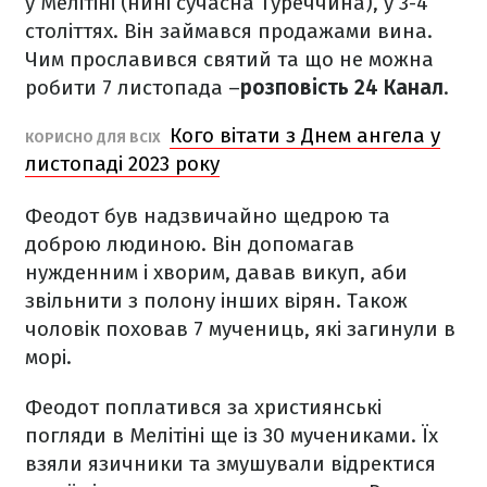
у Мелітіні (нині сучасна Туреччина), у 3-4
століттях. Він займався продажами вина.
Чим прославився святий та що не можна
робити 7 листопада –
розповість 24 Канал
.
Кого вітати з Днем ангела у
КОРИСНО ДЛЯ ВСІХ
листопаді 2023 року
Феодот був надзвичайно щедрою та
доброю людиною. Він допомагав
нужденним і хворим, давав викуп, аби
звільнити з полону інших вірян. Також
чоловік поховав 7 мучениць, які загинули в
морі.
Феодот поплатився за християнські
погляди в Мелітіні ще із 30 мучениками. Їх
взяли язичники та змушували відректися