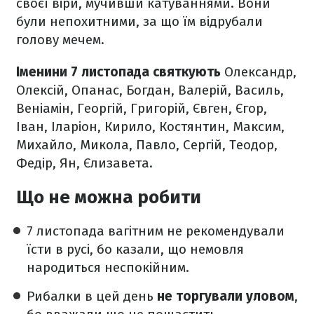
своєї віри, мучивши катуваннями. Вони
були непохитними, за що їм відрубали
голову мечем.
Іменини 7 листопада святкують
Олександр,
Олексій, Опанас, Богдан, Валерій, Василь,
Веніамін, Георгій, Григорій, Євген, Єгор,
Іван, Іларіон, Кирило, Костянтин, Максим,
Михайло, Микола, Павло, Сергій, Теодор,
Федір, Ян, Єлизавета.
Що не можна робити
7 листопада вагітним не рекомендували
їсти в русі, бо казали, що немовля
народиться неспокійним.
Рибалки в цей день
не торгували уловом
,