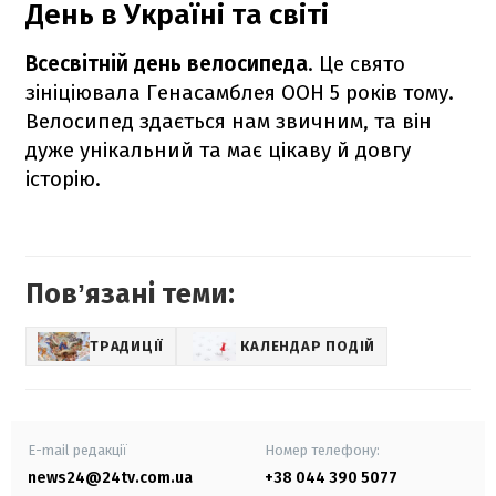
День в Україні та світі
Всесвітній день велосипеда
. Це свято
зініціювала Генасамблея ООН 5 років тому.
Велосипед здається нам звичним, та він
дуже унікальний та має цікаву й довгу
історію.
Повʼязані теми:
ТРАДИЦІЇ
КАЛЕНДАР ПОДІЙ
E-mail редакції
Номер телефону:
news24@24tv.com.ua
+38 044 390 5077