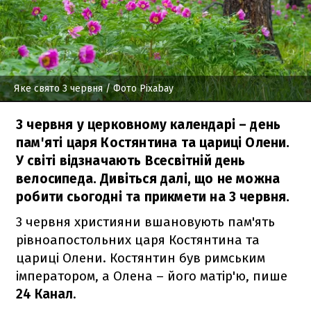
Яке свято 3 червня
/ Фото Pixabay
3 червня у церковному календарі – день
пам'яті царя Костянтина та цариці Олени.
У світі відзначають Всесвітній день
велосипеда. Дивіться далі, що не можна
робити сьогодні та прикмети на 3 червня.
3 червня християни вшановують пам'ять
рівноапостольних царя Костянтина та
цариці Олени. Костянтин був римським
імператором, а Олена – його матір'ю, пише
24 Канал
.