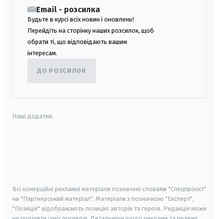
Email - розсилка
Будьте в курсі всіх новин і оновлень!
Перейдіть на сторінку наших розсилок, щоб
обрати ті, що відповідають вашим
інтересам.
ДО РОЗСИЛОК
Наші додатки:
android
apple
smart tv
samsung smart tv
Всі комерційні рекламні матеріали позначені словами "Спецпроєкт"
чи "Партнерський матеріал". Матеріали з позначкою "Експерт",
"Позиція" відображають позицію авторів та героїв. Редакція може
не поділяти їхніх поглядів. Детальніше щодо реклами та правил