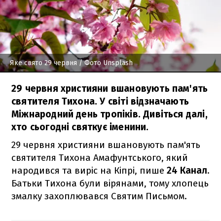
Яке свято 29 червня
/ Фото Unsplash
29 червня християни вшановують пам'ять
святителя Тихона. У світі відзначають
Міжнародний день тропіків. Дивіться далі,
хто сьогодні святкує іменини.
29 червня християни вшановують пам'ять
святителя Тихона Амафунтського, який
народився та виріс на Кіпрі, пише
24 Канал
.
Батьки Тихона були вірянами, тому хлопець
змалку захоплювався Святим Письмом.