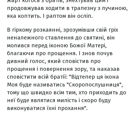
жарт когось з братів, знехтував цим і
продовжував ходити в трапезну з лучиною,
яка коптить. І раптом він осліп.
В гіркому розкаянні, зрозумівши свій гріх
неналежного ставлення до святині, він
молився перед іконою Божої Матері,
благаючи про прощення. І знов почув
дивний голос, який сповістив про
прощення і повернення зору, та наказав
сповістити всій братії: "Відтепер ця ікона
Моя буде називатись "Скоропослушниця",
тому що швидко всім тим, хто приходить до
неї буде являтися милість і скоро буду
виконуватися їхні прохання".