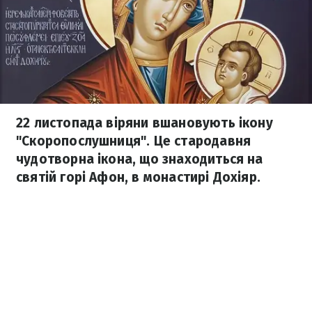
22 листопада віряни вшановують ікону
"Скоропослушниця". Це стародавня
чудотворна ікона, що знаходиться на
святій горі Афон, в монастирі Дохіяр.