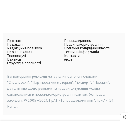
Про нас
Рекламодавцям
Редакція
Правила користування
Редакційна політика
Політика конфіденційності
Про телеканал
Технічна інформація
Телеведучі
Контакти
Вакансії
Архів
Структура власності
Всі комерційні рекламні матеріали позначені словами
"Спецпроєкт", "Партнерський матеріал", "Експерт", "Позиція".
Детальніше щодо реклами та правил цитування можна
ознайомитись в правилах користування сайтом. Усі права
захищені. © 2005—2021, ПрАТ «Телерадіокомпанія "Люкс"», 24
Канал.