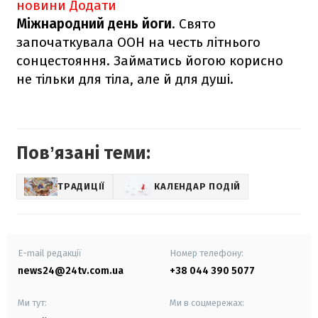
новини
Додати
Міжнародний день йоги
. Свято
започаткувала ООН на честь літнього
сонцестояння. Займатись йогою корисно
не тільки для тіла, але й для душі.
Повʼязані теми:
ТРАДИЦІЇ
КАЛЕНДАР ПОДІЙ
E-mail редакції
Номер телефону:
news24@24tv.com.ua
+38 044 390 5077
Ми тут:
Ми в соцмережах: