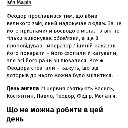
ім'я Марія
Феодор прославився тим, що вбив
великого змія, який надокучав людям. За це
його призначили воєводою міста. Та він не
тільки виконував обов'язки, а ще й
проповідував. Імператор Ліциній наказав
його покарати – його схопили й катували,
але всі його рани зцілювалися. Все ж
Феодора стратили – кажуть, що від
доторків до нього можна було зцілитися.
День ангела
21 червня святкують Василь,
Костянтин, Павло, Теодор, Федір, Меланія.
Що не можна робити в цей
день