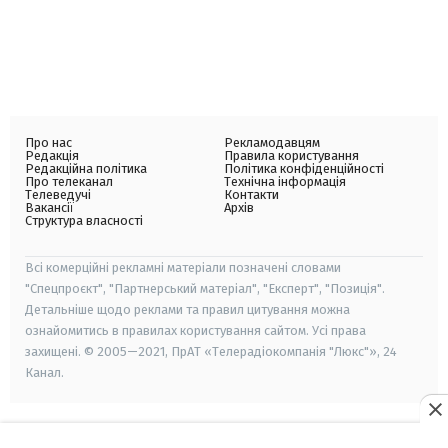
Про нас
Рекламодавцям
Редакція
Правила користування
Редакційна політика
Політика конфіденційності
Про телеканал
Технічна інформація
Телеведучі
Контакти
Вакансії
Архів
Структура власності
Всі комерційні рекламні матеріали позначені словами
"Спецпроєкт", "Партнерський матеріал", "Експерт", "Позиція".
Детальніше щодо реклами та правил цитування можна
ознайомитись в правилах користування сайтом. Усі права
захищені. © 2005—2021, ПрАТ «Телерадіокомпанія "Люкс"», 24
Канал.