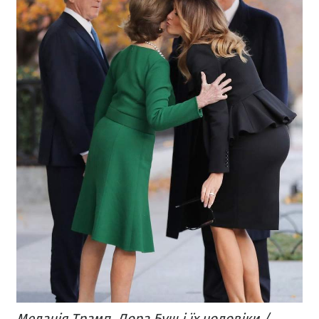
Меланія Трамп, Лора Буш і їх чоловіки /