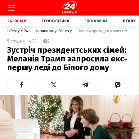
24 КАНАЛ
ГЕОПОЛІТИКА
ЕКОНОМІКА
БІЗНЕС
Lifestyle 24
Новини шоу-бізнесу
Зустріч президентських сімей: Меланія Трамп запросила екс-першу леді до Білого дому
5 грудня,
14:33
2
Зустріч президентських сімей:
Меланія Трамп запросила екс-
першу леді до Білого дому