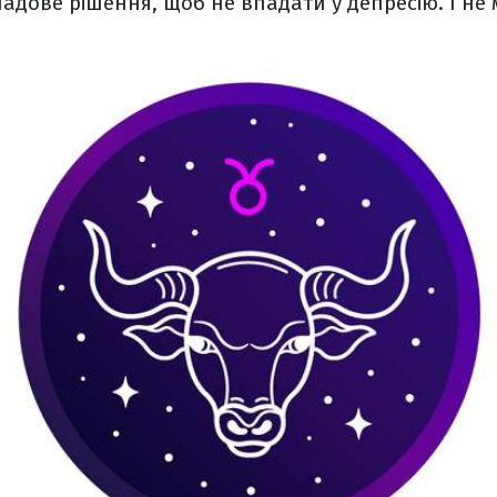
адове рішення, щоб не впадати у депресію. І не