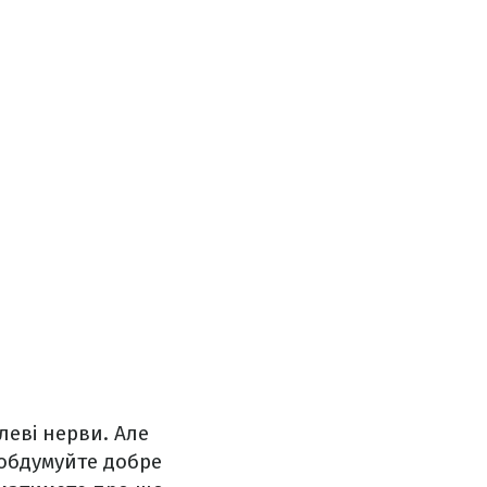
леві нерви. Але
 обдумуйте добре