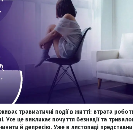
живає травматичні події в житті: втрата роботи
і. Усе це викликає почуття безнадії та тривало
чинити й депресію. Уже в листопаді представни