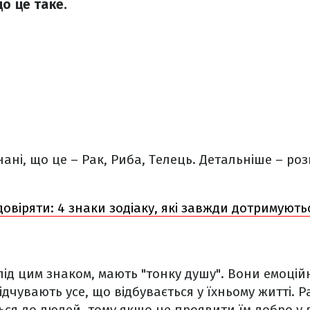
о це таке.
ані, що це – Рак, Риба, Телець. Детальніше – роз
довіряти: 4 знаки зодіаку, які завжди дотримують
ід цим знаком, мають "тонку душу". Вони емоційн
ідчувають усе, що відбувається у їхньому житті. 
ся до людей, тому якщо не проявити їм добро у в