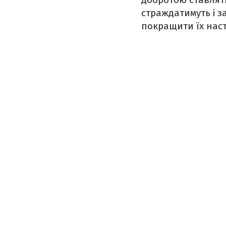
страждатимуть і за
покращити їх наст