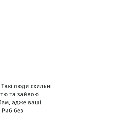
 Такі люди схильні
стю та зайвою
бам, адже ваші
 Риб без