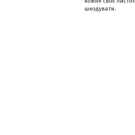
кожне своє листоп
шкодувати.