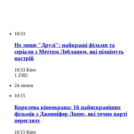
10:33
Не лише "Друзі": найкращі фільми та
серіали з Меттом Лебланом, які піднімуть
настрій
10:33
Кіно
1 258
2
24 липня
10:15
Королева кіноекрана: 16 найяскравіших
фільмів з Дженніфер Лопес, які точно варті
перегляду
10:15
Кіно