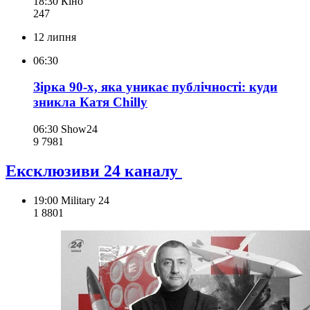
18:30
Кіно
247
12 липня
06:30
Зірка 90-х, яка уникає публічності: куди
зникла Катя Chilly
06:30
Show24
9 798
1
Ексклюзиви 24 каналу
19:00
Military 24
1 880
1