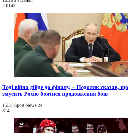
16:20
24 Канал
2 014
2
Тоді війна дійде до фіналу, – Подоляк сказав, що
змусить Росію боятися продовження боїв
15:31
Sport News 24
814