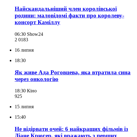
Найскандальніший член королівської
родини: маловідомі факти про королеву-
консорт Каміллу
06:30
Show24
2 018
3
16 липня
18:30
Як живе Ада Роговцева, яка втратила сина
через онкологію
18:30
Кіно
925
15 липня
15:40
Не відірвати очей: 6 найкращих фільмів із
Діане Крюгер, які вражають з перших