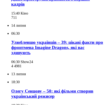
кадрів
15:40
Кіно
711
14 липня
06:30
Улюбленцю українців – 39: цікаві факти про
фронтмена Imagine Dragons, які вас
здивують
06:30
Show24
4 498
1
13 липня
18:30
Олегу Сенцову – 50: які фільми створив
український режисер