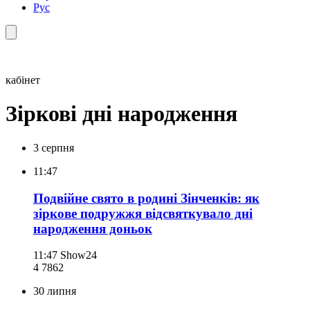
Рус
кабінет
Зіркові дні народження
3 серпня
11:47
Подвійне свято в родині Зінченків: як
зіркове подружжя відсвяткувало дні
народження доньок
11:47
Show24
4 786
2
30 липня