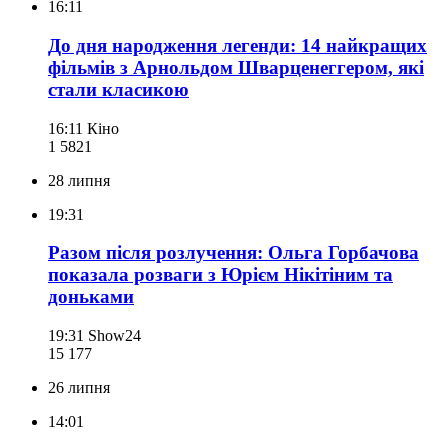
16:11
До дня народження легенди: 14 найкращих
фільмів з Арнольдом Шварценеггером, які
стали класикою
16:11
Кіно
1 582
1
28 липня
19:31
Разом після розлучення: Ольга Горбачова
показала розваги з Юрієм Нікітіним та
доньками
19:31
Show24
15 177
26 липня
14:01