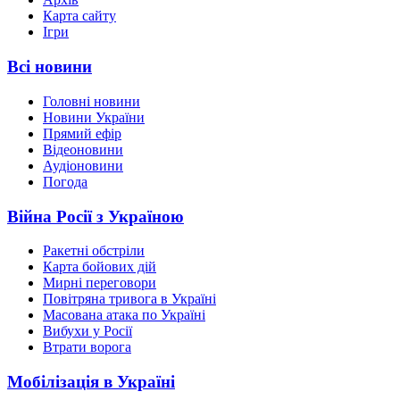
Карта сайту
Ігри
Всі новини
Головні новини
Новини України
Прямий ефір
Відеоновини
Аудіоновини
Погода
Війна Росії з Україною
Ракетні обстріли
Карта бойових дій
Мирні переговори
Повітряна тривога в Україні
Масована атака по Україні
Вибухи у Росії
Втрати ворога
Мобілізація в Україні