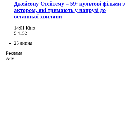
Джейсону Стейтему – 59: культові фільми з
актором, які тримають у напрузі до
останньої хвилини
14:01
Кіно
5 415
2
25 липня
Реклама
Adv