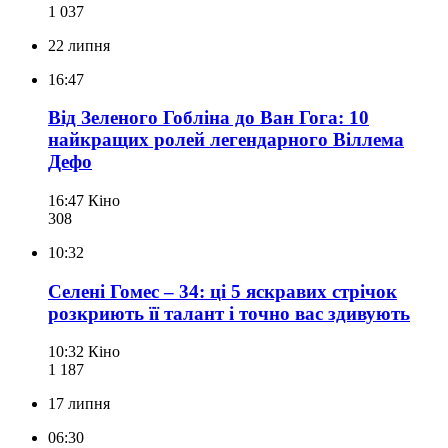
1 037
22 липня
16:47
Від Зеленого Гобліна до Ван Гога: 10
найкращих ролей легендарного Віллема
Дефо
16:47
Кіно
308
10:32
Селені Гомес – 34: ці 5 яскравих стрічок
розкриють її талант і точно вас здивують
10:32
Кіно
1 187
17 липня
06:30