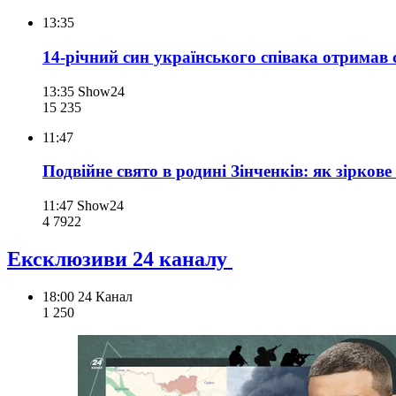
13:35
14-річний син українського співака отримав с
13:35
Show24
15 235
11:47
Подвійне свято в родині Зінченків: як зірко
11:47
Show24
4 792
2
Ексклюзиви 24 каналу
18:00
24 Канал
1 250