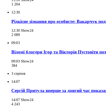
1 204
12:30
Рідкісне зізнання про особисте: Вакарчук по
12:30
Show24
2 089
09:03
Відомі блогери Ігор та Вікторія Пустовіти по
09:03
Show24
384
3 серпня
14:07
Сергій Притула вперше за довгий час показа
14:07
Show24
4 243