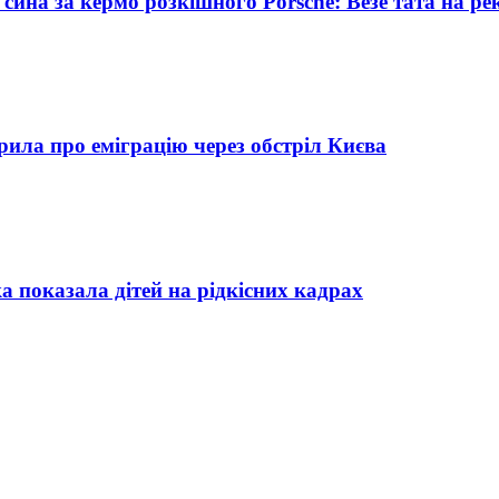
сина за кермо розкішного Porsche: Везе тата на ре
ила про еміграцію через обстріл Києва
а показала дітей на рідкісних кадрах