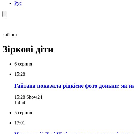
Рус
кабінет
Зіркові діти
6 серпня
15:28
Гайтана показала рідкісне фото доньки: як н
15:28
Show24
1 454
5 серпня
17:01