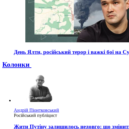
День Ялти, російський терор і важкі бої на С
Колонки
Андрій Піонтковський
Російський публіцист
Жити Путіну залишилось недовго: що змінить 