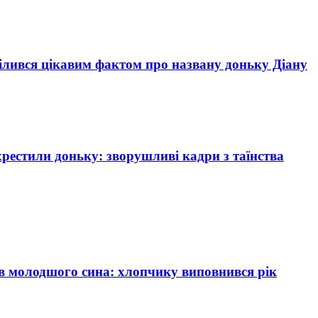
ділився цікавим фактом про названу доньку Діану
хрестили доньку: зворушливі кадри з таїнства
в молодшого сина: хлопчику виповнився рік