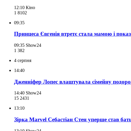
12:10
Кіно
1 810
2
09:35
Принцеса Євгенія втретє стала мамою і пока
09:35
Show24
1 382
4 серпня
14:40
Дженніфер Лопес влаштувала сімейну подорож 
14:40
Show24
15 243
1
13:10
Зірка Marvel Себастіан Стен уперше став бат
13:10
Show24