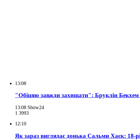
13:08
"Обіцяю завжди захищати": Бруклін Бекхем 
13:08
Show24
1 399
3
12:10
Як зараз виглядає донька Сальми Хаєк: 18-р