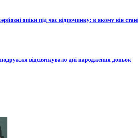
ерйозні опіки під час відпочинку: в якому він стан
ве подружжя відсвяткувало дні народження доньок