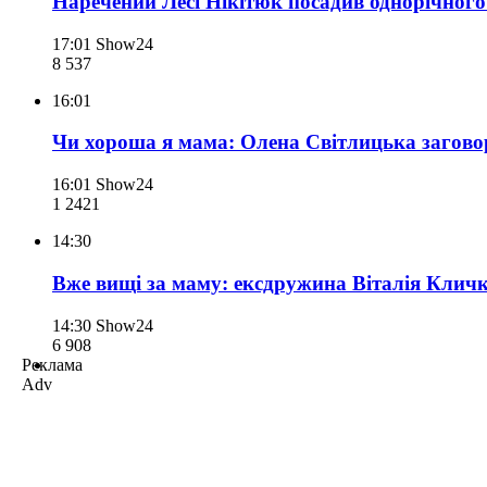
Наречений Лесі Нікітюк посадив однорічного 
17:01
Show24
8 537
16:01
Чи хороша я мама: Олена Світлицька заговор
16:01
Show24
1 242
1
14:30
Вже вищі за маму: ексдружина Віталія Кличк
14:30
Show24
6 908
Реклама
Adv