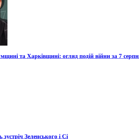
умщині та Харківщині: огляд подій війни за 7 серпн
зустріч Зеленського і Сі