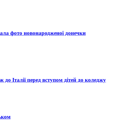
зала фото новонародженої донечки
до Італії перед вступом дітей до коледжу
ьком