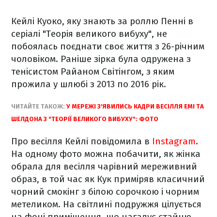
Кейлі Куоко, яку знають за роллю Пенні в
серіалі "Теорія великого вибуху", не
побоялась поєднати своє життя з 26-річним
чоловіком. Раніше зірка була одружена з
тенісистом Райаном Світінгом, з яким
прожила у шлюбі з 2013 по 2016 рік.
ЧИТАЙТЕ ТАКОЖ:
У МЕРЕЖІ З'ЯВИЛИСЬ КАДРИ ВЕСІЛЛЯ ЕМІ ТА
ШЕЛДОНА З "ТЕОРІЇ ВЕЛИКОГО ВИБУХУ": ФОТО
Про весілля Кейлі повідомила в
Instagram
.
На одному фото можна побачити, як жінка
обрала для весілля чарівний мереживний
образ, в той час як Кук приміряв класичний
чорний смокінг з білою сорочкою і чорним
метеликом. На світлині подружжя цілується
на фоні приміщення, що нагадує стайню