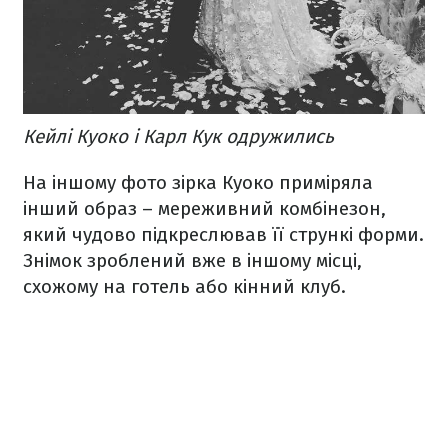
Кейлі Куоко і Карл Кук одружились
На іншому фото зірка Куоко приміряла
інший образ – мереживний комбінезон,
який чудово підкреслював її стрункі форми.
Знімок зроблений вже в іншому місці,
схожому на готель або кінний клуб.